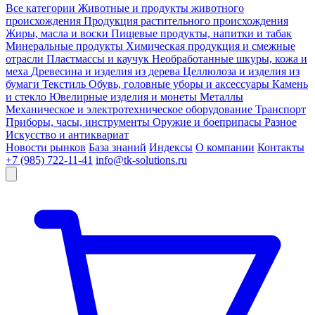
Все категории
Животные и продукты животного
происхождения
Продукция растительного происхождения
Жиры, масла и воски
Пищевые продукты, напитки и табак
Минеральные продукты
Химическая продукция и смежные
отрасли
Пластмассы и каучук
Необработанные шкуры, кожа и
меха
Древесина и изделия из дерева
Целлюлоза и изделия из
бумаги
Текстиль
Обувь, головные уборы и аксессуары
Камень
и стекло
Ювелирные изделия и монеты
Металлы
Механическое и электротехническое оборудование
Транспорт
Приборы, часы, инструменты
Оружие и боеприпасы
Разное
Искусство и антиквариат
Новости рынков
База знаний
Индексы
О компании
Контакты
+7 (985) 722-11-41
info@tk-solutions.ru