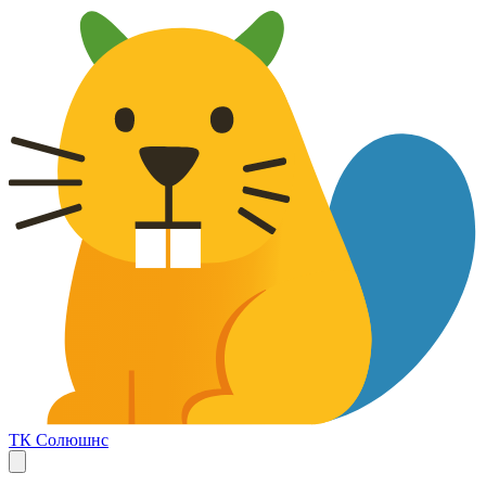
ТК Солюшнс