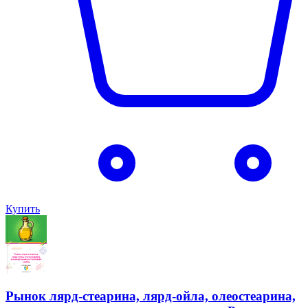
Купить
Рынок лярд-стеарина, лярд-ойла, олеостеарина,