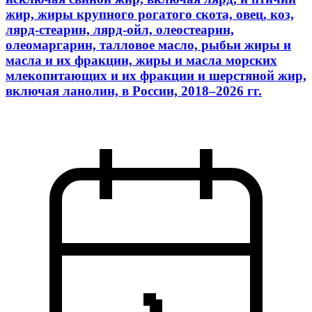
жир, жиры крупного рогатого скота, овец, коз,
лярд-стеарин, лярд-ойл, олеостеарин,
олеомаргарин, талловое масло, рыбьи жиры и
масла и их фракции, жиры и масла морских
млекопитающих и их фракции и шерстяной жир,
включая ланолин, в России, 2018–2026 гг.