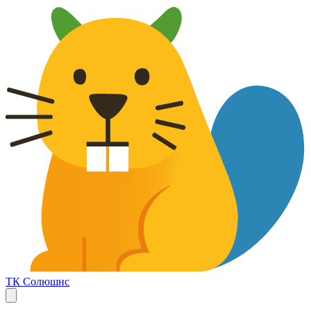
ТК Солюшнс