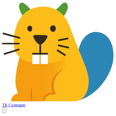
ТК Солюшнс