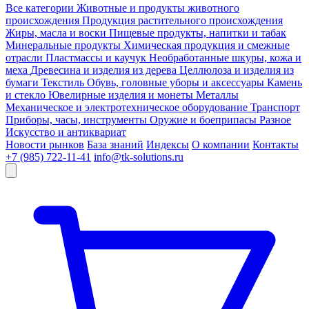
Все категории
Животные и продукты животного
происхождения
Продукция растительного происхождения
Жиры, масла и воски
Пищевые продукты, напитки и табак
Минеральные продукты
Химическая продукция и смежные
отрасли
Пластмассы и каучук
Необработанные шкуры, кожа и
меха
Древесина и изделия из дерева
Целлюлоза и изделия из
бумаги
Текстиль
Обувь, головные уборы и аксессуары
Камень
и стекло
Ювелирные изделия и монеты
Металлы
Механическое и электротехническое оборудование
Транспорт
Приборы, часы, инструменты
Оружие и боеприпасы
Разное
Искусство и антиквариат
Новости рынков
База знаний
Индексы
О компании
Контакты
+7 (985) 722-11-41
info@tk-solutions.ru