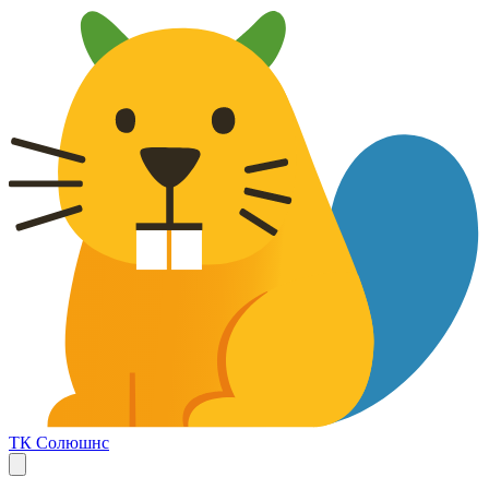
ТК Солюшнс