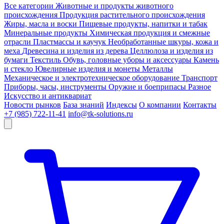
Все категории
Животные и продукты животного
происхождения
Продукция растительного происхождения
Жиры, масла и воски
Пищевые продукты, напитки и табак
Минеральные продукты
Химическая продукция и смежные
отрасли
Пластмассы и каучук
Необработанные шкуры, кожа и
меха
Древесина и изделия из дерева
Целлюлоза и изделия из
бумаги
Текстиль
Обувь, головные уборы и аксессуары
Камень
и стекло
Ювелирные изделия и монеты
Металлы
Механическое и электротехническое оборудование
Транспорт
Приборы, часы, инструменты
Оружие и боеприпасы
Разное
Искусство и антиквариат
Новости рынков
База знаний
Индексы
О компании
Контакты
+7 (985) 722-11-41
info@tk-solutions.ru