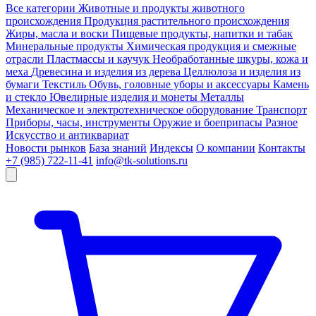
Все категории
Животные и продукты животного
происхождения
Продукция растительного происхождения
Жиры, масла и воски
Пищевые продукты, напитки и табак
Минеральные продукты
Химическая продукция и смежные
отрасли
Пластмассы и каучук
Необработанные шкуры, кожа и
меха
Древесина и изделия из дерева
Целлюлоза и изделия из
бумаги
Текстиль
Обувь, головные уборы и аксессуары
Камень
и стекло
Ювелирные изделия и монеты
Металлы
Механическое и электротехническое оборудование
Транспорт
Приборы, часы, инструменты
Оружие и боеприпасы
Разное
Искусство и антиквариат
Новости рынков
База знаний
Индексы
О компании
Контакты
+7 (985) 722-11-41
info@tk-solutions.ru