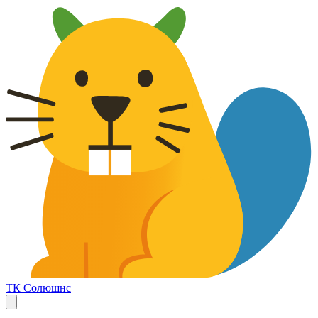
ТК Солюшнс