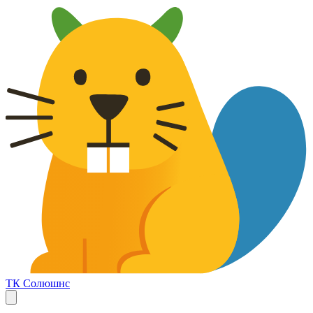
ТК Солюшнс