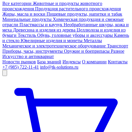
Все категории
Животные и продукты животного
происхождения
Продукция растительного происхождения
Жиры, масла и воски
Пищевые продукты, напитки и табак
Минеральные продукты
Химическая продукция и смежные
отрасли
Пластмассы и каучук
Необработанные шкуры, кожа и
меха
Древесина и изделия из дерева
Целлюлоза и изделия из
бумаги
Текстиль
Обувь, головные уборы и аксессуары
Камень
и стекло
Ювелирные изделия и монеты
Металлы
Механическое и электротехническое оборудование
Транспорт
Приборы, часы, инструменты
Оружие и боеприпасы
Разное
Искусство и антиквариат
Новости рынков
База знаний
Индексы
О компании
Контакты
+7 (985) 722-11-41
info@tk-solutions.ru