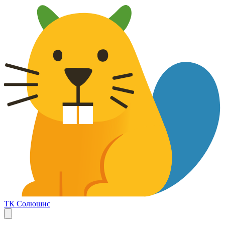
ТК Солюшнс