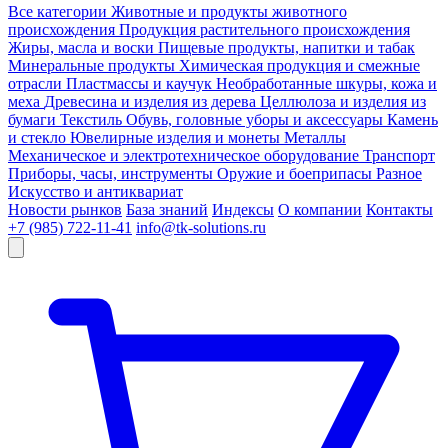
Все категории
Животные и продукты животного
происхождения
Продукция растительного происхождения
Жиры, масла и воски
Пищевые продукты, напитки и табак
Минеральные продукты
Химическая продукция и смежные
отрасли
Пластмассы и каучук
Необработанные шкуры, кожа и
меха
Древесина и изделия из дерева
Целлюлоза и изделия из
бумаги
Текстиль
Обувь, головные уборы и аксессуары
Камень
и стекло
Ювелирные изделия и монеты
Металлы
Механическое и электротехническое оборудование
Транспорт
Приборы, часы, инструменты
Оружие и боеприпасы
Разное
Искусство и антиквариат
Новости рынков
База знаний
Индексы
О компании
Контакты
+7 (985) 722-11-41
info@tk-solutions.ru