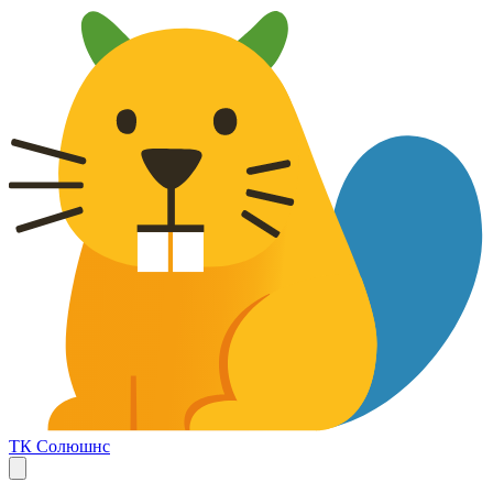
ТК Солюшнс