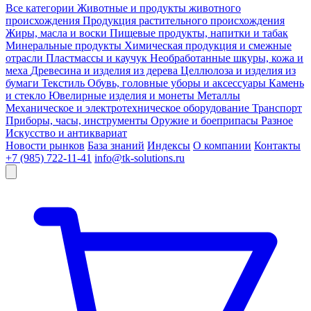
Все категории
Животные и продукты животного
происхождения
Продукция растительного происхождения
Жиры, масла и воски
Пищевые продукты, напитки и табак
Минеральные продукты
Химическая продукция и смежные
отрасли
Пластмассы и каучук
Необработанные шкуры, кожа и
меха
Древесина и изделия из дерева
Целлюлоза и изделия из
бумаги
Текстиль
Обувь, головные уборы и аксессуары
Камень
и стекло
Ювелирные изделия и монеты
Металлы
Механическое и электротехническое оборудование
Транспорт
Приборы, часы, инструменты
Оружие и боеприпасы
Разное
Искусство и антиквариат
Новости рынков
База знаний
Индексы
О компании
Контакты
+7 (985) 722-11-41
info@tk-solutions.ru