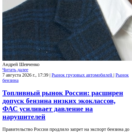
Андрей Шевченко
Читать далее
7 августа 2026 г., 17:39
|
Рынок грузовых автомобилей
|
Рынок
бензина
Топливный рынок России: расширен
допуск бензина низких экоклассов,
ФАС усиливает давление на
нарушителей
Правительство России продлило запрет на экспорт бензина до