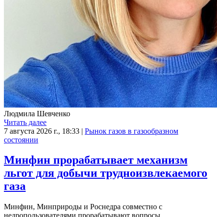
Людмила Шевченко
Читать далее
7 августа 2026 г., 18:33
|
Рынок газов в газообразном
состоянии
Минфин прорабатывает механизм
льгот для добычи трудноизвлекаемого
газа
Минфин, Минприроды и Роснедра совместно с
недропользователями прорабатывают вопросы