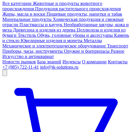
Все категории
Животные и продукты животного
происхождения
Продукция растительного происхождения
Жиры, масла и воски
Пищевые продукты, напитки и табак
Минеральные продукты
Химическая продукция и смежные
отрасли
Пластмассы и каучук
Необработанные шкуры, кожа и
меха
Древесина и изделия из дерева
Целлюлоза и изделия из
бумаги
Текстиль
Обувь, головные уборы и аксессуары
Камень
и стекло
Ювелирные изделия и монеты
Металлы
Механическое и электротехническое оборудование
Транспорт
Приборы, часы, инструменты
Оружие и боеприпасы
Разное
Искусство и антиквариат
Новости рынков
База знаний
Индексы
О компании
Контакты
+7 (985) 722-11-41
info@tk-solutions.ru