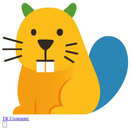
ТК Солюшнс