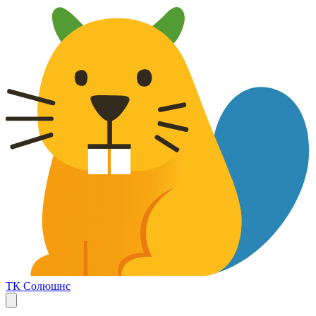
ТК Солюшнс