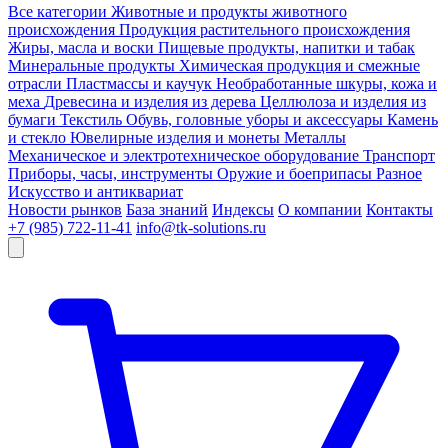
Все категории
Животные и продукты животного
происхождения
Продукция растительного происхождения
Жиры, масла и воски
Пищевые продукты, напитки и табак
Минеральные продукты
Химическая продукция и смежные
отрасли
Пластмассы и каучук
Необработанные шкуры, кожа и
меха
Древесина и изделия из дерева
Целлюлоза и изделия из
бумаги
Текстиль
Обувь, головные уборы и аксессуары
Камень
и стекло
Ювелирные изделия и монеты
Металлы
Механическое и электротехническое оборудование
Транспорт
Приборы, часы, инструменты
Оружие и боеприпасы
Разное
Искусство и антиквариат
Новости рынков
База знаний
Индексы
О компании
Контакты
+7 (985) 722-11-41
info@tk-solutions.ru