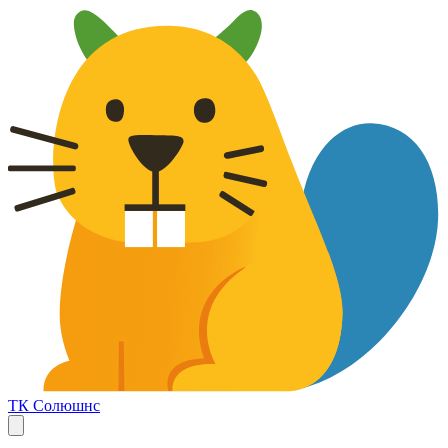
ТК Солюшнс