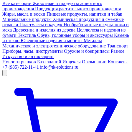
Все категории
Животные и продукты животного
происхождения
Продукция растительного происхождения
Жиры, масла и воски
Пищевые продукты, напитки и табак
Минеральные продукты
Химическая продукция и смежные
отрасли
Пластмассы и каучук
Необработанные шкуры, кожа и
меха
Древесина и изделия из дерева
Целлюлоза и изделия из
бумаги
Текстиль
Обувь, головные уборы и аксессуары
Камень
и стекло
Ювелирные изделия и монеты
Металлы
Механическое и электротехническое оборудование
Транспорт
Приборы, часы, инструменты
Оружие и боеприпасы
Разное
Искусство и антиквариат
Новости рынков
База знаний
Индексы
О компании
Контакты
+7 (985) 722-11-41
info@tk-solutions.ru