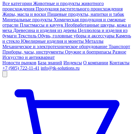
Все категории
Животные и продукты животного
происхождения
Продукция растительного происхождения
Жиры, масла и воски
Пищевые продукты, напитки и табак
Минеральные продукты
Химическая продукция и смежные
отрасли
Пластмассы и каучук
Необработанные шкуры, кожа и
меха
Древесина и изделия из дерева
Целлюлоза и изделия из
бумаги
Текстиль
Обувь, головные уборы и аксессуары
Камень
и стекло
Ювелирные изделия и монеты
Металлы
Механическое и электротехническое оборудование
Транспорт
Приборы, часы, инструменты
Оружие и боеприпасы
Разное
Искусство и антиквариат
Новости рынков
База знаний
Индексы
О компании
Контакты
+7 (985) 722-11-41
info@tk-solutions.ru