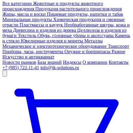
Все категории
Животные и продукты животного
происхождения
Продукция растительного происхождения
Жиры, масла и воски
Пищевые продукты, напитки и табак
Минеральные продукты
Химическая продукция и смежные
отрасли
Пластмассы и каучук
Необработанные шкуры, кожа и
меха
Древесина и изделия из дерева
Целлюлоза и изделия из
бумаги
Текстиль
Обувь, головные уборы и аксессуары
Камень
и стекло
Ювелирные изделия и монеты
Металлы
Механическое и электротехническое оборудование
Транспорт
Приборы, часы, инструменты
Оружие и боеприпасы
Разное
Искусство и антиквариат
Новости рынков
База знаний
Индексы
О компании
Контакты
+7 (985) 722-11-41
info@tk-solutions.ru