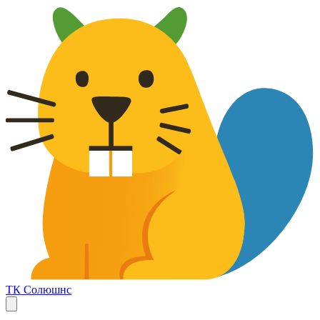
ТК Солюшнс