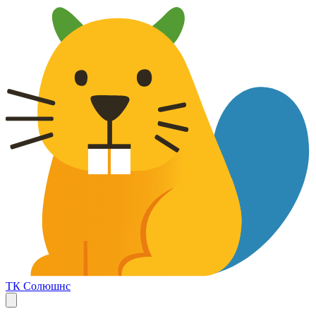
ТК Солюшнс