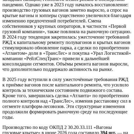
пандемии. Однако уже в 2023 году началось восстановление:
производство грузовых вагонов заметно выросло, а спрос на
крытые вагоны и хопперы существенно увеличился благодаря
изменению предпочтений потребителей. Смена
собственников у крупных операторов, в частности «Первой
грузовой компании», также повлияла на рыночную ситуацию.
В 2024 году тенденция закрепилась: ужесточение требований
РЖД к капитальному ремонту полувагонов и крытых вагонов
стимулировало обновление парка, а сделки по приобретению
«Атлантом» доли в «ТрансЛес» и покупка «Урал Логистикой»
компании «РейлСпецТранс» привели к дальнейшей
консолидации сегментов. Объёмы ремонта вагонов выросли,
что дополнительно поддержало активность на рынке.
В 2025 году вступили в силу ужесточённые требования РЖД
к приёмке вагонов после капитального ремонта, что усилило
контроль за техническим состоянием подвижного состава.
Кроме того, завершилась сделка «Атланта» по приобретению
полного контроля над «ТрансЛес», изменив расстановку сил в
сегменте платформ-лесовозов. Эти структурные изменения
продолжили формировать рыночную среду на последующие
годы.
Производство по коду ОКПД 2 30.20.33.111 «Вагоны
грузовые крытые» в июне 2026 года составило
394 шт.
— на