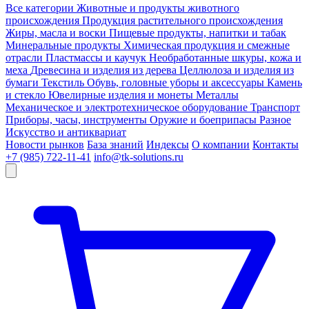
Все категории
Животные и продукты животного
происхождения
Продукция растительного происхождения
Жиры, масла и воски
Пищевые продукты, напитки и табак
Минеральные продукты
Химическая продукция и смежные
отрасли
Пластмассы и каучук
Необработанные шкуры, кожа и
меха
Древесина и изделия из дерева
Целлюлоза и изделия из
бумаги
Текстиль
Обувь, головные уборы и аксессуары
Камень
и стекло
Ювелирные изделия и монеты
Металлы
Механическое и электротехническое оборудование
Транспорт
Приборы, часы, инструменты
Оружие и боеприпасы
Разное
Искусство и антиквариат
Новости рынков
База знаний
Индексы
О компании
Контакты
+7 (985) 722-11-41
info@tk-solutions.ru