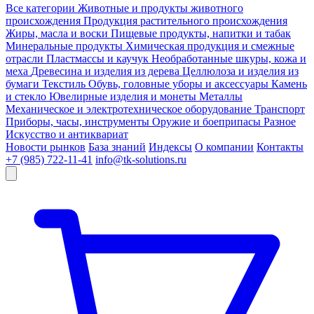
Все категории
Животные и продукты животного
происхождения
Продукция растительного происхождения
Жиры, масла и воски
Пищевые продукты, напитки и табак
Минеральные продукты
Химическая продукция и смежные
отрасли
Пластмассы и каучук
Необработанные шкуры, кожа и
меха
Древесина и изделия из дерева
Целлюлоза и изделия из
бумаги
Текстиль
Обувь, головные уборы и аксессуары
Камень
и стекло
Ювелирные изделия и монеты
Металлы
Механическое и электротехническое оборудование
Транспорт
Приборы, часы, инструменты
Оружие и боеприпасы
Разное
Искусство и антиквариат
Новости рынков
База знаний
Индексы
О компании
Контакты
+7 (985) 722-11-41
info@tk-solutions.ru