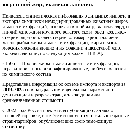
шерстяной жир, включая ланолин,
Приведена статистическая информация о динамике импорта и
экспорта химически немодифицированных животных жиров
и масел и их фракций, исключая свиной жир, включая лярд, и
птичий жир, жиры крупного рогатого скота, овец, коз, лярд-
стеарин, лярд-ойл, олеостеарин, олеомаргарин, талловое
масло, рыбьи жиры и масла и их фракции, жиры и масла
морских млекопитающих и их фракции и шерстяной жир,
включая ланолин, по следующим кодам ТН ВЭД:
◦ 1506 —
Прочие жиры и масла животные и их фракции,
нерафинированные или рафинированные, но без изменения
их химического состава
Представлена информация об объёме импорта и экспорта за
2019–2025 гг.
в натуральном и денежном выражении с
детализацией в разрезе стран, а также динамика
средневзвешенной стоимости.
С 2022 года Россия прекратила публикацию данных о
внешней торговле; в отчёте используются зеркальные данные
стран-партнёров, опубликовавших свою таможенную
статистику.