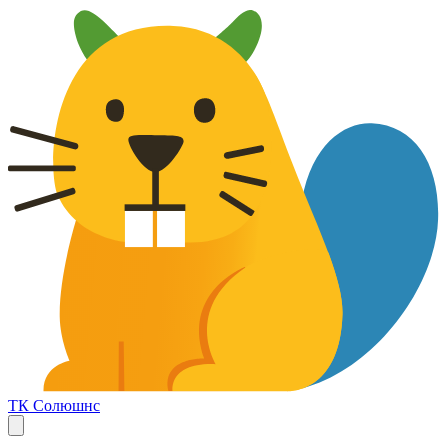
ТК Солюшнс