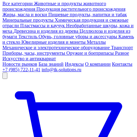
Все категории
Животные и продукты животного
происхождения
Продукция растительного происхождения
Жиры, масла и воски
Пищевые продукты, напитки и табак
Минеральные продукты
Химическая продукция и смежные
отрасли
Пластмассы и каучук
Необработанные шкуры, кожа и
меха
Древесина и изделия из дерева
Целлюлоза и изделия из
бумаги
Текстиль
Обувь, головные уборы и аксессуары
Камень
и стекло
Ювелирные изделия и монеты
Металлы
Механическое и электротехническое оборудование
Транспорт
Приборы, часы, инструменты
Оружие и боеприпасы
Разное
Искусство и антиквариат
Новости рынков
База знаний
Индексы
О компании
Контакты
+7 (985) 722-11-41
info@tk-solutions.ru