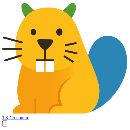
ТК Солюшнс