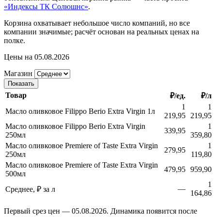
«Индексы ТК Солюшнс»
.
Корзина охватывает небольшое число компаний, но все
компании значимые; расчёт основан на реальных ценах на
полке.
Цены на 05.08.2026
Магазин
Показать
Товар
₽/ед.
₽/л
1
1
Масло оливковое Filippo Berio Extra Virgin 1л
219,95
219,95
Масло оливковое Filippo Berio Extra Virgin
1
339,95
250мл
359,80
Масло оливковое Premiere of Taste Extra Virgin
1
279,95
250мл
119,80
Масло оливковое Premiere of Taste Extra Virgin
479,95
959,90
500мл
1
—
Среднее, ₽ за л
164,86
Первый срез цен — 05.08.2026. Динамика появится после