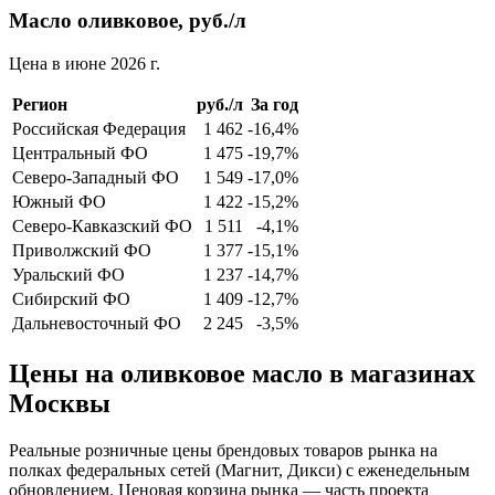
Масло оливковое, руб./л
Цена в июне 2026 г.
Регион
руб./л
За год
Российская Федерация
1 462
-16,4%
Центральный ФО
1 475
-19,7%
Северо-Западный ФО
1 549
-17,0%
Южный ФО
1 422
-15,2%
Северо-Кавказский ФО
1 511
-4,1%
Приволжский ФО
1 377
-15,1%
Уральский ФО
1 237
-14,7%
Сибирский ФО
1 409
-12,7%
Дальневосточный ФО
2 245
-3,5%
Цены на оливковое масло в магазинах
Москвы
Реальные розничные цены брендовых товаров рынка на
полках федеральных сетей (Магнит, Дикси) с еженедельным
обновлением. Ценовая корзина рынка — часть проекта