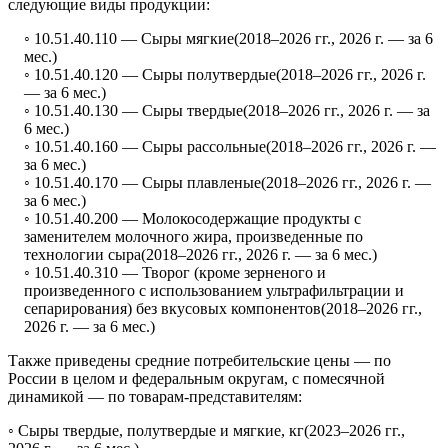
следующие виды продукции:
◦ 10.51.40.110 —
Сыры мягкие
(2018–2026 гг., 2026 г. — за 6
мес.)
◦ 10.51.40.120 —
Сыры полутвердые
(2018–2026 гг., 2026 г.
— за 6 мес.)
◦ 10.51.40.130 —
Сыры твердые
(2018–2026 гг., 2026 г. — за
6 мес.)
◦ 10.51.40.160 —
Сыры рассольные
(2018–2026 гг., 2026 г. —
за 6 мес.)
◦ 10.51.40.170 —
Сыры плавленые
(2018–2026 гг., 2026 г. —
за 6 мес.)
◦ 10.51.40.200 —
Молокосодержащие продукты с
заменителем молочного жира, произведенные по
технологии сыра
(2018–2026 гг., 2026 г. — за 6 мес.)
◦ 10.51.40.310 —
Творог (кроме зерненого и
произведенного с использованием ультрафильтрации и
сепарирования) без вкусовых компонентов
(2018–2026 гг.,
2026 г. — за 6 мес.)
Также приведены средние потребительские цены — по
России в целом и федеральным округам, с помесячной
динамикой — по товарам-представителям:
◦
Сыры твердые, полутвердые и мягкие, кг
(2023–2026 гг.,