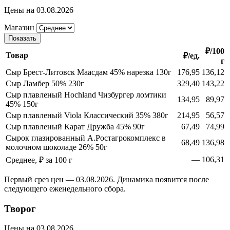
Цены на 03.08.2026
Магазин
Показать
₽/100
Товар
₽/ед.
г
Сыр Брест-Литовск Маасдам 45% нарезка 130г
176,95
136,12
Сыр Ламбер 50% 230г
329,40
143,22
Сыр плавленый Hochland Чизбургер ломтики
134,95
89,97
45% 150г
Сыр плавленый Viola Классический 35% 380г
214,95
56,57
Сыр плавленый Карат Дружба 45% 90г
67,49
74,99
Сырок глазированный А.Ростагрокомплекс в
68,49
136,98
молочном шоколаде 26% 50г
—
106,31
Среднее, ₽ за 100 г
Первый срез цен — 03.08.2026. Динамика появится после
следующего еженедельного сбора.
Творог
Цены на 03.08.2026