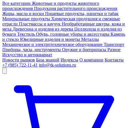
Все категории
Животные и продукты животного
происхождения
Продукция растительного происхождения
Жиры, масла и воски
Пищевые продукты, напитки и табак
Минеральные продукты
Химическая продукция и смежные
отрасли
Пластмассы и каучук
Необработанные шкуры, кожа и
меха
Древесина и изделия из дерева
Целлюлоза и изделия из
бумаги
Текстиль
Обувь, головные уборы и аксессуары
Камень
и стекло
Ювелирные изделия и монеты
Металлы
Механическое и электротехническое оборудование
Транспорт
Приборы, часы, инструменты
Оружие и боеприпасы
Разное
Искусство и антиквариат
Новости рынков
База знаний
Индексы
О компании
Контакты
+7 (985) 722-11-41
info@tk-solutions.ru