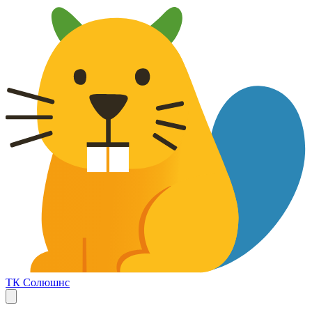
ТК Солюшнс