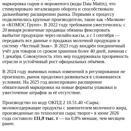
маркировка сыров и мороженого (коды Data Matrix), что
стимулировало легализацию оборота и способствовало
дальнейшему расширению рынка. Первыми к процессу
подключились крупные производители, такие как «Милком»
и «КОМОС Групп». В 2022 году требования ужесточились: с
20 января розничные продавцы обязаны фиксировать
выбытие продукции через онлайн-кассы, а с 1 сентября —
передавать все данные о продажах молочной продукции в
систему «Честный Знак». В 2023 году внедрён поединичный
учёт для товаров со сроком хранения более 40 дней, начиная с
1 декабря. Совокупность этих мер поддерживала прозрачность
отрасли и устойчивый рост официальных объёмов.
В 2024 году значимых новых изменений в регулировании не
произошло, рынок продолжил развиваться в сложившихся
условиях. На 2025 год анонсировано расширение
обязательной маркировки на новые форматы упаковки и
ужесточение штрафов за её отсутствие.
Производство по коду ОКПД 2 10.51.40 «Сыры;
молокосодержащие продукты с заменителем молочного жира,
произведенные по технологии сыра; творог» в июне 2026
года составило
131,9 тыс. т
— на 0,8% меньше, чем месяцем
ранее.