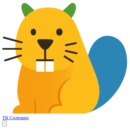
ТК Солюшнс