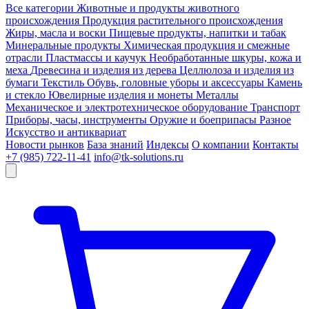
Все категории
Животные и продукты животного
происхождения
Продукция растительного происхождения
Жиры, масла и воски
Пищевые продукты, напитки и табак
Минеральные продукты
Химическая продукция и смежные
отрасли
Пластмассы и каучук
Необработанные шкуры, кожа и
меха
Древесина и изделия из дерева
Целлюлоза и изделия из
бумаги
Текстиль
Обувь, головные уборы и аксессуары
Камень
и стекло
Ювелирные изделия и монеты
Металлы
Механическое и электротехническое оборудование
Транспорт
Приборы, часы, инструменты
Оружие и боеприпасы
Разное
Искусство и антиквариат
Новости рынков
База знаний
Индексы
О компании
Контакты
+7 (985) 722-11-41
info@tk-solutions.ru