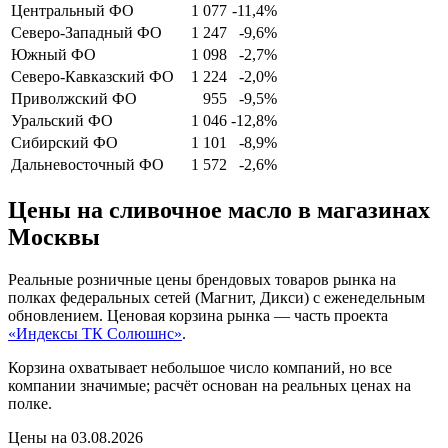
Центральный ФО
1 077
-11,4%
Северо-Западный ФО
1 247
-9,6%
Южный ФО
1 098
-2,7%
Северо-Кавказский ФО
1 224
-2,0%
Приволжский ФО
955
-9,5%
Уральский ФО
1 046
-12,8%
Сибирский ФО
1 101
-8,9%
Дальневосточный ФО
1 572
-2,6%
Цены на сливочное масло в магазинах
Москвы
Реальные розничные цены брендовых товаров рынка на
полках федеральных сетей (Магнит, Дикси) с еженедельным
обновлением. Ценовая корзина рынка — часть проекта
«Индексы ТК Солюшнс»
.
Корзина охватывает небольшое число компаний, но все
компании значимые; расчёт основан на реальных ценах на
полке.
Цены на 03.08.2026