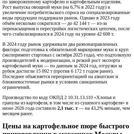
по замороженному картофелю и картофельным изделиям.
Рост выпуска овощной муки (на 6,7% в 2022 году) и
увеличение потребительского спроса на специализированные
виды продукции поддержали рынок. Однако в 2023 году
объём несколько сократился — до 42 144 т — из-за
перенасыщения и перестройки логистических цепочек, после
чего стабилизировался в 2024 году на уровне 42 608 т.
В 2024 году рынок удерживали два разнонаправленных
фактора: подготовка к обязательной маркировке муки и круп
(эксперимент стартовал с октября 2025 года), что подтолкнуло
производителей к модернизации, и резкий рост экспорта
картофельной муки — по данным за 2024 год, отгрузки за
рубеж достигли 15 092 т (против 6 172 т годом ранее).
Последнее объясняется переориентацией на азиатские и
ближневосточные рынки в условиях санкционных
ограничений.
Производство по коду ОКПД 2 10.31.13.110 «Хлопья и
гранулы из картофеля, в том числе из сушеного картофеля» в
июне 2026 года составило
2,1 тыс. т
— на 43,2% меньше, чем
месяцем ранее.
Цены на картофельное пюре быстрого