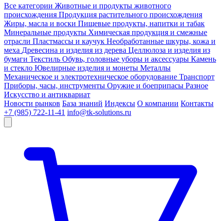
Все категории
Животные и продукты животного
происхождения
Продукция растительного происхождения
Жиры, масла и воски
Пищевые продукты, напитки и табак
Минеральные продукты
Химическая продукция и смежные
отрасли
Пластмассы и каучук
Необработанные шкуры, кожа и
меха
Древесина и изделия из дерева
Целлюлоза и изделия из
бумаги
Текстиль
Обувь, головные уборы и аксессуары
Камень
и стекло
Ювелирные изделия и монеты
Металлы
Механическое и электротехническое оборудование
Транспорт
Приборы, часы, инструменты
Оружие и боеприпасы
Разное
Искусство и антиквариат
Новости рынков
База знаний
Индексы
О компании
Контакты
+7 (985) 722-11-41
info@tk-solutions.ru