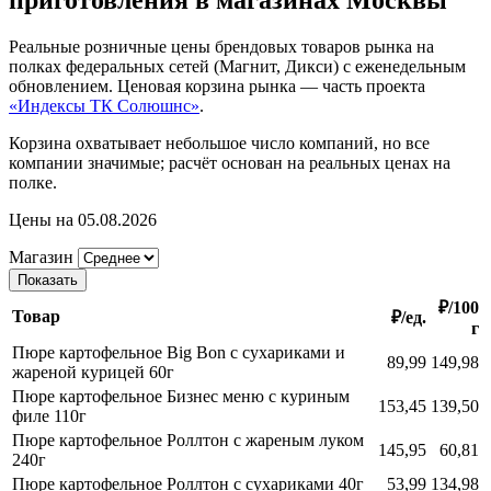
приготовления в магазинах Москвы
Реальные розничные цены брендовых товаров рынка на
полках федеральных сетей (Магнит, Дикси) с еженедельным
обновлением. Ценовая корзина рынка — часть проекта
«Индексы ТК Солюшнс»
.
Корзина охватывает небольшое число компаний, но все
компании значимые; расчёт основан на реальных ценах на
полке.
Цены на 05.08.2026
Магазин
Показать
₽/100
Товар
₽/ед.
г
Пюре картофельное Big Bon с сухариками и
89,99
149,98
жареной курицей 60г
Пюре картофельное Бизнес меню с куриным
153,45
139,50
филе 110г
Пюре картофельное Роллтон с жареным луком
145,95
60,81
240г
Пюре картофельное Роллтон с сухариками 40г
53,99
134,98