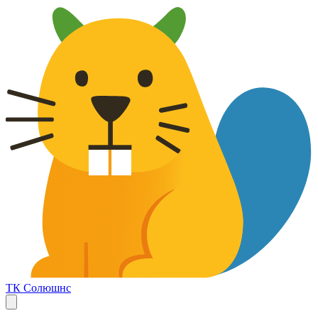
ТК Солюшнс