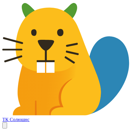
ТК Солюшнс