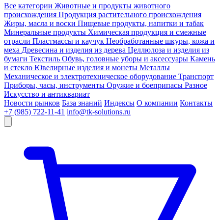
Все категории
Животные и продукты животного
происхождения
Продукция растительного происхождения
Жиры, масла и воски
Пищевые продукты, напитки и табак
Минеральные продукты
Химическая продукция и смежные
отрасли
Пластмассы и каучук
Необработанные шкуры, кожа и
меха
Древесина и изделия из дерева
Целлюлоза и изделия из
бумаги
Текстиль
Обувь, головные уборы и аксессуары
Камень
и стекло
Ювелирные изделия и монеты
Металлы
Механическое и электротехническое оборудование
Транспорт
Приборы, часы, инструменты
Оружие и боеприпасы
Разное
Искусство и антиквариат
Новости рынков
База знаний
Индексы
О компании
Контакты
+7 (985) 722-11-41
info@tk-solutions.ru