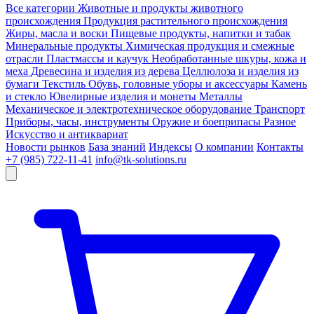
Все категории
Животные и продукты животного
происхождения
Продукция растительного происхождения
Жиры, масла и воски
Пищевые продукты, напитки и табак
Минеральные продукты
Химическая продукция и смежные
отрасли
Пластмассы и каучук
Необработанные шкуры, кожа и
меха
Древесина и изделия из дерева
Целлюлоза и изделия из
бумаги
Текстиль
Обувь, головные уборы и аксессуары
Камень
и стекло
Ювелирные изделия и монеты
Металлы
Механическое и электротехническое оборудование
Транспорт
Приборы, часы, инструменты
Оружие и боеприпасы
Разное
Искусство и антиквариат
Новости рынков
База знаний
Индексы
О компании
Контакты
+7 (985) 722-11-41
info@tk-solutions.ru