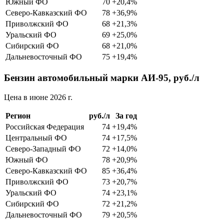
Южный ФО
70
+20,4%
Северо-Кавказский ФО
78
+36,9%
Приволжский ФО
68
+21,3%
Уральский ФО
69
+25,0%
Сибирский ФО
68
+21,0%
Дальневосточный ФО
75
+19,4%
Бензин автомобильный марки АИ-95, руб./л
Цена в июне 2026 г.
Регион
руб./л
За год
Российская Федерация
74
+19,4%
Центральный ФО
74
+17,5%
Северо-Западный ФО
72
+14,0%
Южный ФО
78
+20,9%
Северо-Кавказский ФО
85
+36,4%
Приволжский ФО
73
+20,7%
Уральский ФО
74
+23,1%
Сибирский ФО
72
+21,2%
Дальневосточный ФО
79
+20,5%