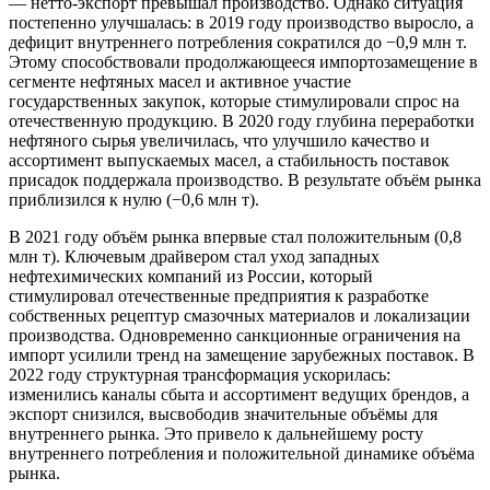
— нетто-экспорт превышал производство. Однако ситуация
постепенно улучшалась: в 2019 году производство выросло, а
дефицит внутреннего потребления сократился до −0,9 млн т.
Этому способствовали продолжающееся импортозамещение в
сегменте нефтяных масел и активное участие
государственных закупок, которые стимулировали спрос на
отечественную продукцию. В 2020 году глубина переработки
нефтяного сырья увеличилась, что улучшило качество и
ассортимент выпускаемых масел, а стабильность поставок
присадок поддержала производство. В результате объём рынка
приблизился к нулю (−0,6 млн т).
В 2021 году объём рынка впервые стал положительным (0,8
млн т). Ключевым драйвером стал уход западных
нефтехимических компаний из России, который
стимулировал отечественные предприятия к разработке
собственных рецептур смазочных материалов и локализации
производства. Одновременно санкционные ограничения на
импорт усилили тренд на замещение зарубежных поставок. В
2022 году структурная трансформация ускорилась:
изменились каналы сбыта и ассортимент ведущих брендов, а
экспорт снизился, высвободив значительные объёмы для
внутреннего рынка. Это привело к дальнейшему росту
внутреннего потребления и положительной динамике объёма
рынка.