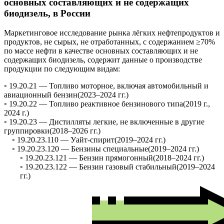
основных составляющих и не содержащих
биодизель, в России
Маркетинговое исследование рынка лёгких нефтепродуктов и
продуктов, не сырых, не отработанных, с содержанием ≥70%
по массе нефти в качестве основных составляющих и не
содержащих биодизель, содержит данные о производстве
продукции по следующим видам:
◦ 19.20.21 —
Топливо моторное, включая автомобильный и
авиационный бензин
(2023–2024 гг.)
◦ 19.20.22 —
Топливо реактивное бензинового типа
(2019 г.,
2024 г.)
◦ 19.20.23 —
Дистилляты легкие, не включенные в другие
группировки
(2018–2026 гг.)
◦ 19.20.23.110 —
Уайт-спирит
(2019–2024 гг.)
◦ 19.20.23.120 —
Бензины специальные
(2019–2024 гг.)
◦ 19.20.23.121 —
Бензин прямогонный
(2018–2024 гг.)
◦ 19.20.23.122 —
Бензин газовый стабильный
(2019–2024
гг.)