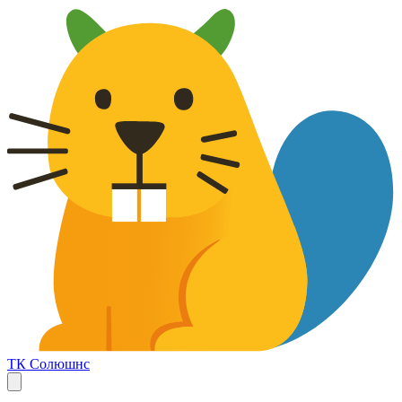
ТК Солюшнс