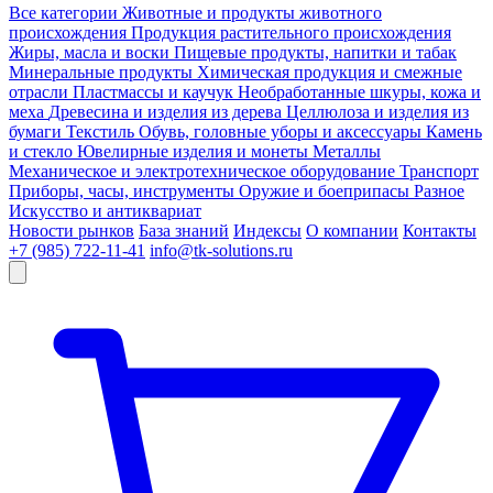
Все категории
Животные и продукты животного
происхождения
Продукция растительного происхождения
Жиры, масла и воски
Пищевые продукты, напитки и табак
Минеральные продукты
Химическая продукция и смежные
отрасли
Пластмассы и каучук
Необработанные шкуры, кожа и
меха
Древесина и изделия из дерева
Целлюлоза и изделия из
бумаги
Текстиль
Обувь, головные уборы и аксессуары
Камень
и стекло
Ювелирные изделия и монеты
Металлы
Механическое и электротехническое оборудование
Транспорт
Приборы, часы, инструменты
Оружие и боеприпасы
Разное
Искусство и антиквариат
Новости рынков
База знаний
Индексы
О компании
Контакты
+7 (985) 722-11-41
info@tk-solutions.ru