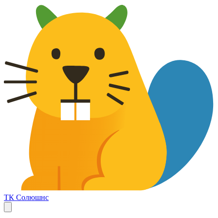
ТК Солюшнс