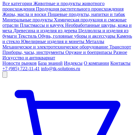
Все категории
Животные и продукты животного
происхождения
Продукция растительного происхождения
Жиры, масла и воски
Пищевые продукты, напитки и табак
Минеральные продукты
Химическая продукция и смежные
отрасли
Пластмассы и каучук
Необработанные шкуры, кожа и
меха
Древесина и изделия из дерева
Целлюлоза и изделия из
бумаги
Текстиль
Обувь, головные уборы и аксессуары
Камень
и стекло
Ювелирные изделия и монеты
Металлы
Механическое и электротехническое оборудование
Транспорт
Приборы, часы, инструменты
Оружие и боеприпасы
Разное
Искусство и антиквариат
Новости рынков
База знаний
Индексы
О компании
Контакты
+7 (985) 722-11-41
info@tk-solutions.ru