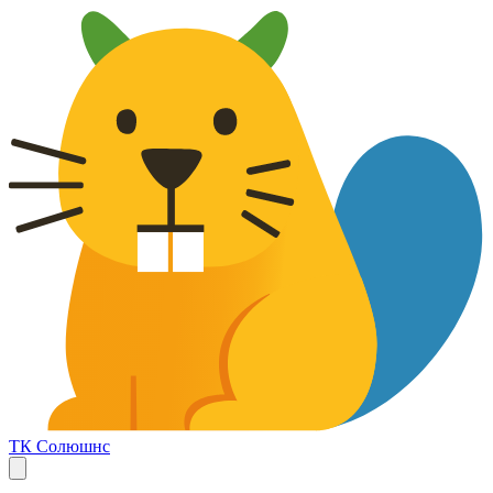
ТК Солюшнс