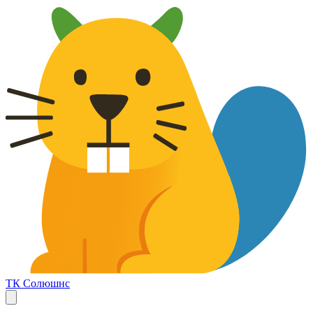
ТК Солюшнс