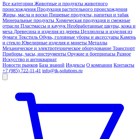
Все категории
Животные и продукты животного
происхождения
Продукция растительного происхождения
Жиры, масла и воски
Пищевые продукты, напитки и табак
Минеральные продукты
Химическая продукция и смежные
отрасли
Пластмассы и каучук
Необработанные шкуры, кожа и
меха
Древесина и изделия из дерева
Целлюлоза и изделия из
бумаги
Текстиль
Обувь, головные уборы и аксессуары
Камень
и стекло
Ювелирные изделия и монеты
Металлы
Механическое и электротехническое оборудование
Транспорт
Приборы, часы, инструменты
Оружие и боеприпасы
Разное
Искусство и антиквариат
Новости рынков
База знаний
Индексы
О компании
Контакты
+7 (985) 722-11-41
info@tk-solutions.ru