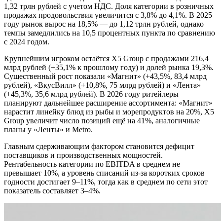
1,32 трлн рублей с учетом НДС. Доля категории в розничных
продажах продовольствия увеличится с 3,8% до 4,1%. В 2025
году рынок вырос на 18,5% — до 1,12 трлн рублей, однако
темпы замедлились на 10,5 процентных пункта по сравнению
с 2024 годом.
Крупнейшим игроком остаётся X5 Group с продажами 216,4
млрд рублей (+35,1% к прошлому году) и долей рынка 19,3%.
Существенный рост показали «Магнит» (+43,5%, 83,4 млрд
рублей), «ВкусВилл» (+10,8%, 75 млрд рублей) и «Лента»
(+45,3%, 35,6 млрд рублей). В 2026 году ритейлеры
планируют дальнейшее расширение ассортимента: «Магнит»
нарастит линейку блюд из рыбы и морепродуктов на 20%, X5
Group увеличит число позиций ещё на 41%, аналогичные
планы у «Ленты» и Metro.
Главным сдерживающим фактором становится дефицит
поставщиков и производственных мощностей.
Рентабельность категории по EBITDA в среднем не
превышает 10%, а уровень списаний из-за коротких сроков
годности достигает 9–11%, тогда как в среднем по сети этот
показатель составляет 3–4%.