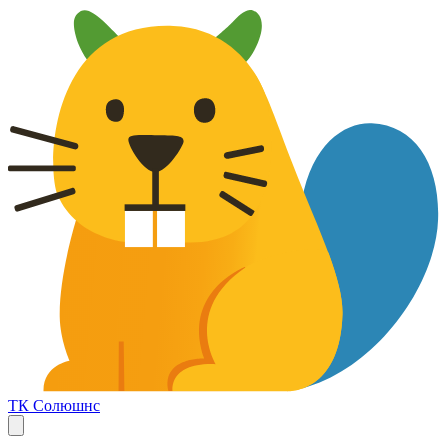
ТК Солюшнс