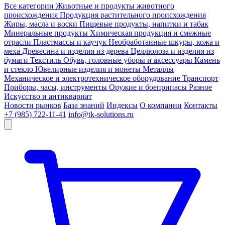
Все категории
Животные и продукты животного
происхождения
Продукция растительного происхождения
Жиры, масла и воски
Пищевые продукты, напитки и табак
Минеральные продукты
Химическая продукция и смежные
отрасли
Пластмассы и каучук
Необработанные шкуры, кожа и
меха
Древесина и изделия из дерева
Целлюлоза и изделия из
бумаги
Текстиль
Обувь, головные уборы и аксессуары
Камень
и стекло
Ювелирные изделия и монеты
Металлы
Механическое и электротехническое оборудование
Транспорт
Приборы, часы, инструменты
Оружие и боеприпасы
Разное
Искусство и антиквариат
Новости рынков
База знаний
Индексы
О компании
Контакты
+7 (985) 722-11-41
info@tk-solutions.ru