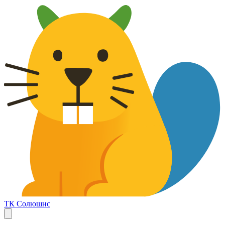
ТК Солюшнс