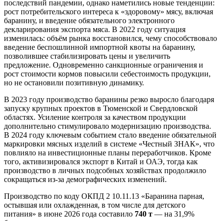
последствий пандемии, однако наметились новые тенденции:
рост потребительского интереса к «здоровому» мясу, включая
баранину, и введение обязательного электронного
декларирования экспорта мяса. В 2022 году ситуация
изменилась: объём рынка восстановился, чему способствовало
введение беспошлинной импортной квоты на баранину,
позволившее стабилизировать цены и увеличить
предложение. Одновременно санкционные ограничения и
рост стоимости кормов повысили себестоимость продукции,
но не остановили позитивную динамику.
В 2023 году производство баранины резко выросло благодаря
запуску крупных проектов в Тюменской и Свердловской
областях. Усиление контроля за качеством продукции
дополнительно стимулировало модернизацию производства.
В 2024 году ключевым событием стало введение обязательной
маркировки мясных изделий в системе «Честный ЗНАК», что
повлияло на инвестиционные планы переработчиков. Кроме
того, активизировался экспорт в Китай и ОАЭ, тогда как
производство в личных подсобных хозяйствах продолжило
сокращаться из-за демографических изменений.
Производство по коду ОКПД 2 10.11.13 «Баранина парная,
остывшая или охлажденная, в том числе для детского
питания» в июне 2026 года составило
740 т
— на 31,9%