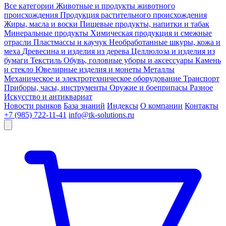
Все категории
Животные и продукты животного
происхождения
Продукция растительного происхождения
Жиры, масла и воски
Пищевые продукты, напитки и табак
Минеральные продукты
Химическая продукция и смежные
отрасли
Пластмассы и каучук
Необработанные шкуры, кожа и
меха
Древесина и изделия из дерева
Целлюлоза и изделия из
бумаги
Текстиль
Обувь, головные уборы и аксессуары
Камень
и стекло
Ювелирные изделия и монеты
Металлы
Механическое и электротехническое оборудование
Транспорт
Приборы, часы, инструменты
Оружие и боеприпасы
Разное
Искусство и антиквариат
Новости рынков
База знаний
Индексы
О компании
Контакты
+7 (985) 722-11-41
info@tk-solutions.ru