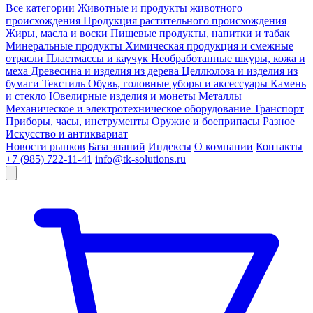
Все категории
Животные и продукты животного
происхождения
Продукция растительного происхождения
Жиры, масла и воски
Пищевые продукты, напитки и табак
Минеральные продукты
Химическая продукция и смежные
отрасли
Пластмассы и каучук
Необработанные шкуры, кожа и
меха
Древесина и изделия из дерева
Целлюлоза и изделия из
бумаги
Текстиль
Обувь, головные уборы и аксессуары
Камень
и стекло
Ювелирные изделия и монеты
Металлы
Механическое и электротехническое оборудование
Транспорт
Приборы, часы, инструменты
Оружие и боеприпасы
Разное
Искусство и антиквариат
Новости рынков
База знаний
Индексы
О компании
Контакты
+7 (985) 722-11-41
info@tk-solutions.ru