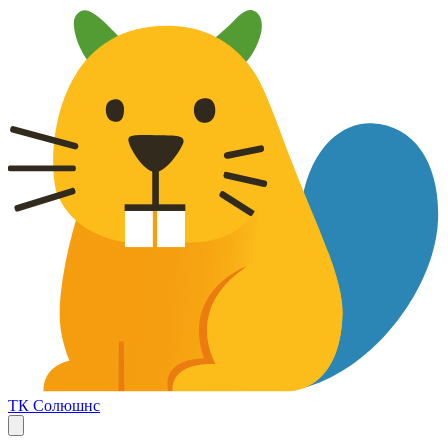
ТК Солюшнс