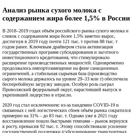
Анализ рынка сухого молока с
содержанием жира более 1,5% в России
В 2018–2019 годах объём российского рынка сухого молока и
сливок с содержанием жира более 1,5% заметно вырос,
достигнув в 2019 году почти 121 тыс. т против 88 тыс. т
годом ранее. Ключевым драйвером стала активизация
государственных программ субсидирования и льготного
инвестиционного кредитования, что стимулировало
расширение производственных мощностей. Одновременно
продолжалось импортозамещение на фоне санкционных
ограничений, а стабильная сырьевая база (производство
сырого молока держалось на уровне 29–33 млн т) обеспечила
бесперебойную загрузку заводов. Особую роль сыграл
Приволжский федеральный округ, нарастивший выпуск и
укрепивший лидерство в отрасли.
2020 год стал исключением: из-за пандемии COVID-19 и
связанных с ней логистических сбоев объём рынка сократился
примерно на 31% – до 83 тыс. т. Однако уже в 2021 году
восстановление пошло быстрыми темпами – рынок вернулся
к росту, превысив 92 тыс. т. Этому способствовали усиление
государственной поддержки (субсидирование транспортных