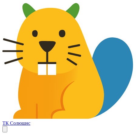
ТК Солюшнс