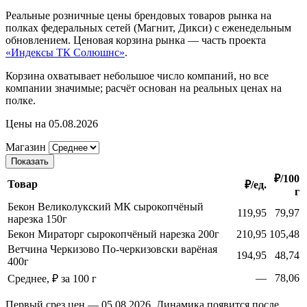
Реальные розничные цены брендовых товаров рынка на
полках федеральных сетей (Магнит, Дикси) с еженедельным
обновлением. Ценовая корзина рынка — часть проекта
«Индексы ТК Солюшнс»
.
Корзина охватывает небольшое число компаний, но все
компании значимые; расчёт основан на реальных ценах на
полке.
Цены на 05.08.2026
Магазин
Показать
₽/100
Товар
₽/ед.
г
Бекон Великолукский МК сырокопчёный
119,95
79,97
нарезка 150г
Бекон Мираторг сырокопчёный нарезка 200г
210,95
105,48
Ветчина Черкизово По-черкизовски варёная
194,95
48,74
400г
—
78,06
Среднее, ₽ за 100 г
Первый срез цен — 05.08.2026. Динамика появится после