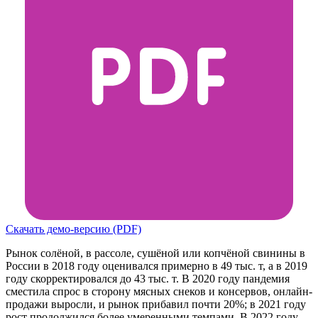
Скачать демо-версию (PDF)
Рынок солёной, в рассоле, сушёной или копчёной свинины в
России в 2018 году оценивался примерно в 49 тыс. т, а в 2019
году скорректировался до 43 тыс. т. В 2020 году пандемия
сместила спрос в сторону мясных снеков и консервов, онлайн-
продажи выросли, и рынок прибавил почти 20%; в 2021 году
рост продолжился более умеренными темпами. В 2022 году