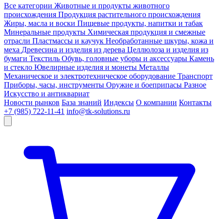
Все категории
Животные и продукты животного
происхождения
Продукция растительного происхождения
Жиры, масла и воски
Пищевые продукты, напитки и табак
Минеральные продукты
Химическая продукция и смежные
отрасли
Пластмассы и каучук
Необработанные шкуры, кожа и
меха
Древесина и изделия из дерева
Целлюлоза и изделия из
бумаги
Текстиль
Обувь, головные уборы и аксессуары
Камень
и стекло
Ювелирные изделия и монеты
Металлы
Механическое и электротехническое оборудование
Транспорт
Приборы, часы, инструменты
Оружие и боеприпасы
Разное
Искусство и антиквариат
Новости рынков
База знаний
Индексы
О компании
Контакты
+7 (985) 722-11-41
info@tk-solutions.ru