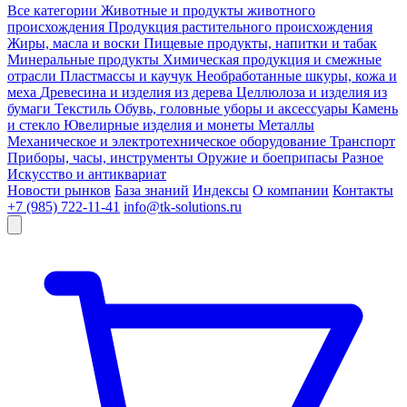
Все категории
Животные и продукты животного
происхождения
Продукция растительного происхождения
Жиры, масла и воски
Пищевые продукты, напитки и табак
Минеральные продукты
Химическая продукция и смежные
отрасли
Пластмассы и каучук
Необработанные шкуры, кожа и
меха
Древесина и изделия из дерева
Целлюлоза и изделия из
бумаги
Текстиль
Обувь, головные уборы и аксессуары
Камень
и стекло
Ювелирные изделия и монеты
Металлы
Механическое и электротехническое оборудование
Транспорт
Приборы, часы, инструменты
Оружие и боеприпасы
Разное
Искусство и антиквариат
Новости рынков
База знаний
Индексы
О компании
Контакты
+7 (985) 722-11-41
info@tk-solutions.ru