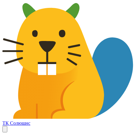
ТК Солюшнс