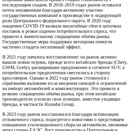
последующим спадом. В 2018–2019 годах рынок оставался
почти неизменным благодаря активному участию
государственных компаний в производстве и лидирующей
роли Центрального федерального округа. В 2020 году
пандемия COVID-19 вызвала масштабные сбои в цепочках
поставок и резкое падение потребительского спроса, что
привело к значительному сокращению объёма рынка.
Государственные меры поддержки автопрома помогли
частично сгладить негативный эффект.
В 2021 году началось восстановление: на рынок активно
вышли новые игроки, прежде всего китайские бренды (Chery,
GWM, Geely), расширившие предложение в сегменте SUV, а
потребительские предпочтения сместились в сторону
кроссоверов. Однако в 2022 году рынок столкнулся с
серьёзными вызовами из-за введения санкций и ограничений
на импорт автомобилей и комплектующих. Это привело к
резкому сокращению объёма рынка, при этом китайские
производители усилили свои позиции, заместив уходящие
бренды, в частности Hyundai Group.
В 2023 году рынок восстановился благодаря активизации
отложенного спроса, подогретого новостями о предстоящем
повышении утилизационного сбора на автомобили, ввозимые
через страны ЕАЭС. Рост производства в Центральном и