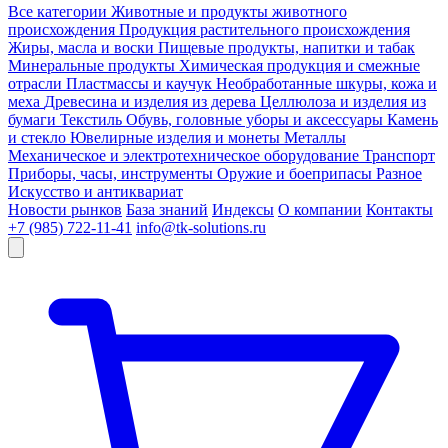
Все категории
Животные и продукты животного
происхождения
Продукция растительного происхождения
Жиры, масла и воски
Пищевые продукты, напитки и табак
Минеральные продукты
Химическая продукция и смежные
отрасли
Пластмассы и каучук
Необработанные шкуры, кожа и
меха
Древесина и изделия из дерева
Целлюлоза и изделия из
бумаги
Текстиль
Обувь, головные уборы и аксессуары
Камень
и стекло
Ювелирные изделия и монеты
Металлы
Механическое и электротехническое оборудование
Транспорт
Приборы, часы, инструменты
Оружие и боеприпасы
Разное
Искусство и антиквариат
Новости рынков
База знаний
Индексы
О компании
Контакты
+7 (985) 722-11-41
info@tk-solutions.ru