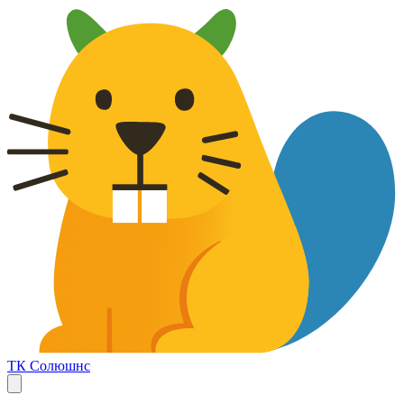
ТК Солюшнс