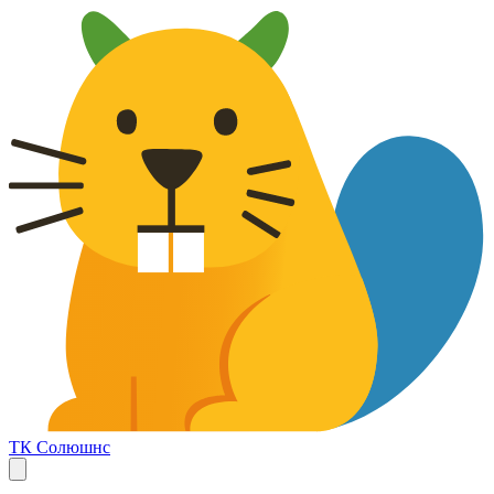
ТК Солюшнс