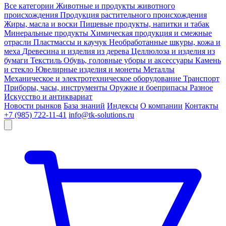
Все категории
Животные и продукты животного
происхождения
Продукция растительного происхождения
Жиры, масла и воски
Пищевые продукты, напитки и табак
Минеральные продукты
Химическая продукция и смежные
отрасли
Пластмассы и каучук
Необработанные шкуры, кожа и
меха
Древесина и изделия из дерева
Целлюлоза и изделия из
бумаги
Текстиль
Обувь, головные уборы и аксессуары
Камень
и стекло
Ювелирные изделия и монеты
Металлы
Механическое и электротехническое оборудование
Транспорт
Приборы, часы, инструменты
Оружие и боеприпасы
Разное
Искусство и антиквариат
Новости рынков
База знаний
Индексы
О компании
Контакты
+7 (985) 722-11-41
info@tk-solutions.ru