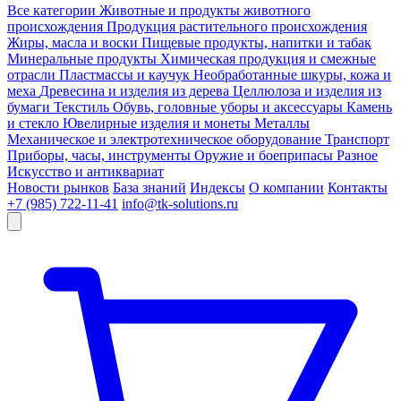
Все категории
Животные и продукты животного
происхождения
Продукция растительного происхождения
Жиры, масла и воски
Пищевые продукты, напитки и табак
Минеральные продукты
Химическая продукция и смежные
отрасли
Пластмассы и каучук
Необработанные шкуры, кожа и
меха
Древесина и изделия из дерева
Целлюлоза и изделия из
бумаги
Текстиль
Обувь, головные уборы и аксессуары
Камень
и стекло
Ювелирные изделия и монеты
Металлы
Механическое и электротехническое оборудование
Транспорт
Приборы, часы, инструменты
Оружие и боеприпасы
Разное
Искусство и антиквариат
Новости рынков
База знаний
Индексы
О компании
Контакты
+7 (985) 722-11-41
info@tk-solutions.ru