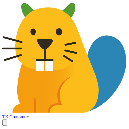
ТК Солюшнс