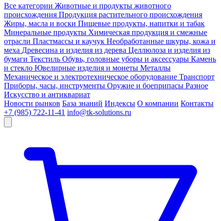
Все категории
Животные и продукты животного
происхождения
Продукция растительного происхождения
Жиры, масла и воски
Пищевые продукты, напитки и табак
Минеральные продукты
Химическая продукция и смежные
отрасли
Пластмассы и каучук
Необработанные шкуры, кожа и
меха
Древесина и изделия из дерева
Целлюлоза и изделия из
бумаги
Текстиль
Обувь, головные уборы и аксессуары
Камень
и стекло
Ювелирные изделия и монеты
Металлы
Механическое и электротехническое оборудование
Транспорт
Приборы, часы, инструменты
Оружие и боеприпасы
Разное
Искусство и антиквариат
Новости рынков
База знаний
Индексы
О компании
Контакты
+7 (985) 722-11-41
info@tk-solutions.ru