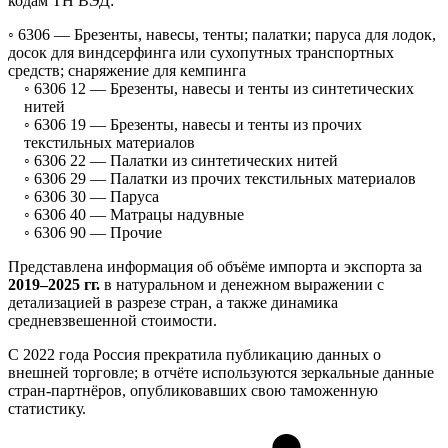
кодам ТН ВЭД:
◦ 6306 —
Брезенты, навесы, тенты; палатки; паруса для лодок,
досок для виндсерфинга или сухопутных транспортных
средств; снаряжение для кемпинга
◦ 6306 12 —
Брезенты, навесы и тенты из синтетических
нитей
◦ 6306 19 —
Брезенты, навесы и тенты из прочих
текстильных материалов
◦ 6306 22 —
Палатки из синтетических нитей
◦ 6306 29 —
Палатки из прочих текстильных материалов
◦ 6306 30 —
Паруса
◦ 6306 40 —
Матрацы надувные
◦ 6306 90 —
Прочие
Представлена информация об объёме импорта и экспорта за
2019–2025 гг.
в натуральном и денежном выражении с
детализацией в разрезе стран, а также динамика
средневзвешенной стоимости.
С 2022 года Россия прекратила публикацию данных о
внешней торговле; в отчёте используются зеркальные данные
стран-партнёров, опубликовавших свою таможенную
статистику.