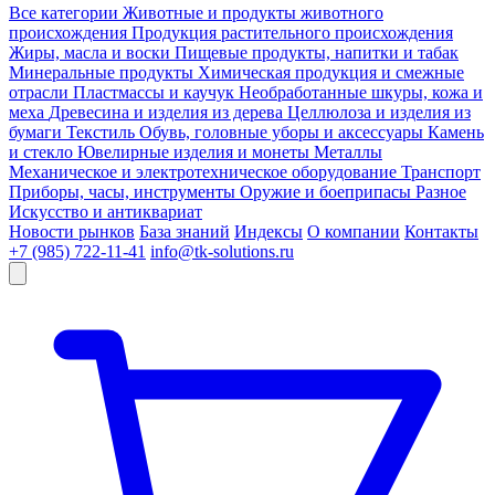
Все категории
Животные и продукты животного
происхождения
Продукция растительного происхождения
Жиры, масла и воски
Пищевые продукты, напитки и табак
Минеральные продукты
Химическая продукция и смежные
отрасли
Пластмассы и каучук
Необработанные шкуры, кожа и
меха
Древесина и изделия из дерева
Целлюлоза и изделия из
бумаги
Текстиль
Обувь, головные уборы и аксессуары
Камень
и стекло
Ювелирные изделия и монеты
Металлы
Механическое и электротехническое оборудование
Транспорт
Приборы, часы, инструменты
Оружие и боеприпасы
Разное
Искусство и антиквариат
Новости рынков
База знаний
Индексы
О компании
Контакты
+7 (985) 722-11-41
info@tk-solutions.ru