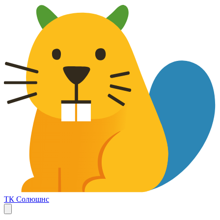
ТК Солюшнс