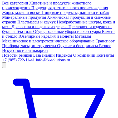
Все категории
Животные и продукты животного
происхождения
Продукция растительного происхождения
Жиры, масла и воски
Пищевые продукты, напитки и табак
Минеральные продукты
Химическая продукция и смежные
отрасли
Пластмассы и каучук
Необработанные шкуры, кожа и
меха
Древесина и изделия из дерева
Целлюлоза и изделия из
бумаги
Текстиль
Обувь, головные уборы и аксессуары
Камень
и стекло
Ювелирные изделия и монеты
Металлы
Механическое и электротехническое оборудование
Транспорт
Приборы, часы, инструменты
Оружие и боеприпасы
Разное
Искусство и антиквариат
Новости рынков
База знаний
Индексы
О компании
Контакты
+7 (985) 722-11-41
info@tk-solutions.ru