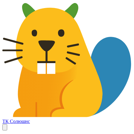
ТК Солюшнс