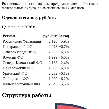
Розничные цены по товарам-представителям — Россия и
федеральные округа, с изменением за 12 месяцев.
Одеяло стеганое, руб./шт.
Цена в июне 2026 г.
Регион
руб./шт.
За год
Российская Федерация
2 120
+5,9%
Центральный ФО
2 073
+6,7%
Северо-Западный ФО
2 536
+6,3%
Южный ФО
1 999
+6,0%
Северо-Кавказский ФО
2 168
-2,4%
Приволжский ФО
1 883
+6,8%
Уральский ФО
2 232
+6,1%
Сибирский ФО
1 980
+6,2%
Дальневосточный ФО
2 645
+5,5%
Структура работы