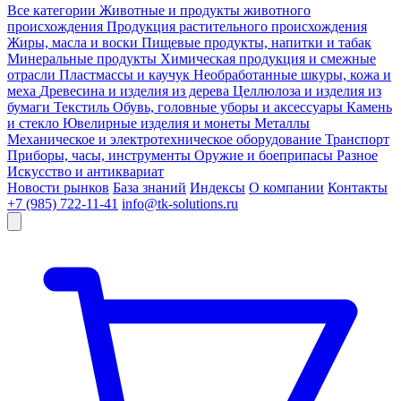
Все категории
Животные и продукты животного
происхождения
Продукция растительного происхождения
Жиры, масла и воски
Пищевые продукты, напитки и табак
Минеральные продукты
Химическая продукция и смежные
отрасли
Пластмассы и каучук
Необработанные шкуры, кожа и
меха
Древесина и изделия из дерева
Целлюлоза и изделия из
бумаги
Текстиль
Обувь, головные уборы и аксессуары
Камень
и стекло
Ювелирные изделия и монеты
Металлы
Механическое и электротехническое оборудование
Транспорт
Приборы, часы, инструменты
Оружие и боеприпасы
Разное
Искусство и антиквариат
Новости рынков
База знаний
Индексы
О компании
Контакты
+7 (985) 722-11-41
info@tk-solutions.ru