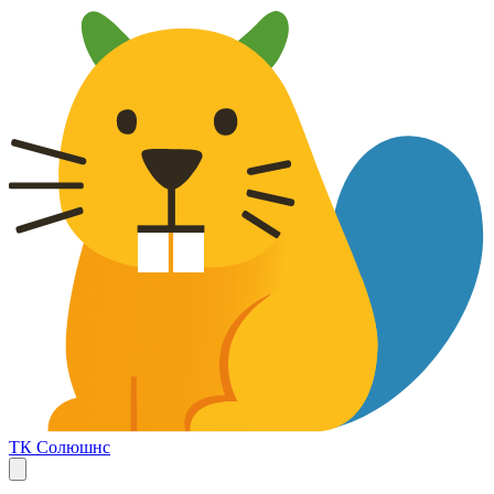
ТК Солюшнс