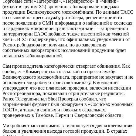
Торговые сети «Пятёрочка», «Перекрёсток» и «Чижик»
(входят в группу X5) временно заблокировали продажи
продукции Великолукского мясокомбината. По данным ТАСС
со ссылкой на пресс-службу ритейлера, решение принято
после появления в СМИ информации о найденной в сосисках
и сардельках микробной трансглютаминазе — запрещённой
на территории ЕАЭС добавке, также известной как «мясной
клей». В X5 подчеркнули, что официальных уведомлений от
Роспотребнадзора не получали, но до завершения
собственных лабораторных исследований продукция будет
оставаться заблокированной.
Сам производитель категорически отвергает обвинения. Как
сообщает «Коммерсантъ» со ссылкой на пресс-службу
Великолукского мясокомбината, предприятие не закупает и не
использует микробную трансглютаминазу. В компании
утверждают, что все плановые проверки, включая инспекции
Роспотребнадзора, показывали отрицательные результаты.
Ранее Telegram-канал Shot Проверка сообщал, что
запрещённый фермент был обнаружен в «Сосисках молочных
ГОСТ», а также в свиных и говяжьих сардельках,
проверенных в Тамбове, Перми и Свердловской области.
Микробная трансглютаминаза используется для «склеивания»
белков и увеличения выхода готовой продукции. В странах