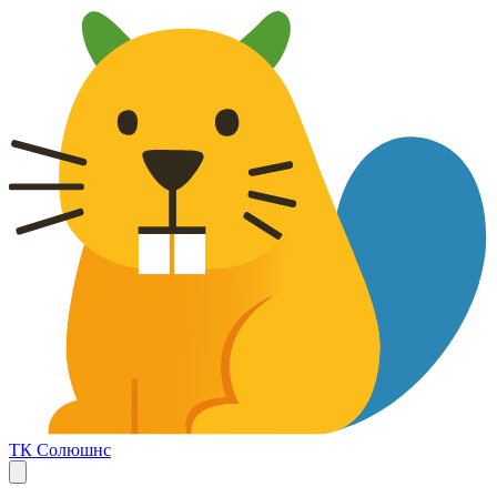
ТК Солюшнс