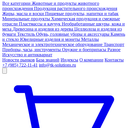
Все категории
Животные и продукты животного
происхождения
Продукция растительного происхождения
Жиры, масла и воски
Пищевые продукты, напитки и табак
Минеральные продукты
Химическая продукция и смежные
отрасли
Пластмассы и каучук
Необработанные шкуры, кожа и
меха
Древесина и изделия из дерева
Целлюлоза и изделия из
бумаги
Текстиль
Обувь, головные уборы и аксессуары
Камень
и стекло
Ювелирные изделия и монеты
Металлы
Механическое и электротехническое оборудование
Транспорт
Приборы, часы, инструменты
Оружие и боеприпасы
Разное
Искусство и антиквариат
Новости рынков
База знаний
Индексы
О компании
Контакты
+7 (985) 722-11-41
info@tk-solutions.ru