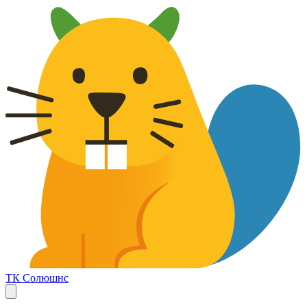
ТК Солюшнс