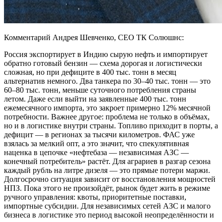
Комментарий Андрея Шевченко, CEO ТК Солюшнс:
Россия экспортирует в Индию сырую нефть и импортирует
обратно готовый бензин — схема дорогая и логистически
сложная, но при дефиците в 400 тыс. тонн в месяц
альтернатив немного. Два танкера по 30–40 тыс. тонн — это
60–80 тыс. тонн, меньше суточного потребления страны
летом. Даже если выйти на заявленные 400 тыс. тонн
ежемесячного импорта, это закроет примерно 12% месячной
потребности. Важнее другое: проблема не только в объёмах,
но и в логистике внутри страны. Топливо приходит в порты, а
дефицит — в регионах за тысячи километров. ФАС уже
взялась за мелкий опт, а это значит, что спекулятивная
наценка в цепочке «нефтебаза — независимая АЗС —
конечный потребитель» растёт. Для аграриев в разгар сезона
каждый рубль на литре дизеля — это прямые потери маржи.
Долгосрочно ситуация зависит от восстановления мощностей
НПЗ. Пока этого не произойдёт, рынок будет жить в режиме
ручного управления: квоты, приоритетные поставки,
импортные субсидии. Для независимых сетей АЗС и малого
бизнеса в логистике это период высокой неопределённости и