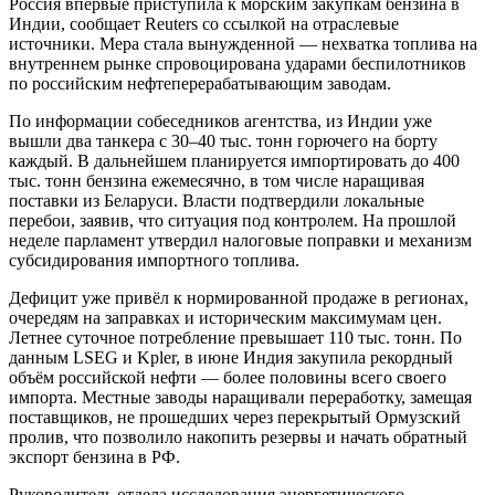
Россия впервые приступила к морским закупкам бензина в
Индии, сообщает Reuters со ссылкой на отраслевые
источники. Мера стала вынужденной — нехватка топлива на
внутреннем рынке спровоцирована ударами беспилотников
по российским нефтеперерабатывающим заводам.
По информации собеседников агентства, из Индии уже
вышли два танкера с 30–40 тыс. тонн горючего на борту
каждый. В дальнейшем планируется импортировать до 400
тыс. тонн бензина ежемесячно, в том числе наращивая
поставки из Беларуси. Власти подтвердили локальные
перебои, заявив, что ситуация под контролем. На прошлой
неделе парламент утвердил налоговые поправки и механизм
субсидирования импортного топлива.
Дефицит уже привёл к нормированной продаже в регионах,
очередям на заправках и историческим максимумам цен.
Летнее суточное потребление превышает 110 тыс. тонн. По
данным LSEG и Kpler, в июне Индия закупила рекордный
объём российской нефти — более половины всего своего
импорта. Местные заводы наращивали переработку, замещая
поставщиков, не прошедших через перекрытый Ормузский
пролив, что позволило накопить резервы и начать обратный
экспорт бензина в РФ.
Руководитель отдела исследования энергетического