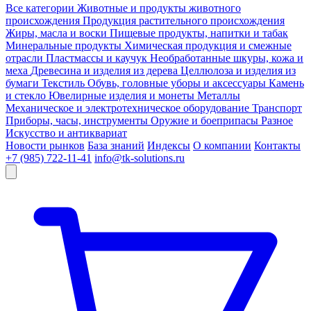
Все категории
Животные и продукты животного
происхождения
Продукция растительного происхождения
Жиры, масла и воски
Пищевые продукты, напитки и табак
Минеральные продукты
Химическая продукция и смежные
отрасли
Пластмассы и каучук
Необработанные шкуры, кожа и
меха
Древесина и изделия из дерева
Целлюлоза и изделия из
бумаги
Текстиль
Обувь, головные уборы и аксессуары
Камень
и стекло
Ювелирные изделия и монеты
Металлы
Механическое и электротехническое оборудование
Транспорт
Приборы, часы, инструменты
Оружие и боеприпасы
Разное
Искусство и антиквариат
Новости рынков
База знаний
Индексы
О компании
Контакты
+7 (985) 722-11-41
info@tk-solutions.ru