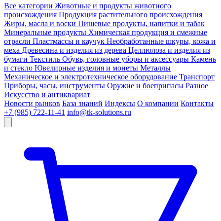
Все категории
Животные и продукты животного
происхождения
Продукция растительного происхождения
Жиры, масла и воски
Пищевые продукты, напитки и табак
Минеральные продукты
Химическая продукция и смежные
отрасли
Пластмассы и каучук
Необработанные шкуры, кожа и
меха
Древесина и изделия из дерева
Целлюлоза и изделия из
бумаги
Текстиль
Обувь, головные уборы и аксессуары
Камень
и стекло
Ювелирные изделия и монеты
Металлы
Механическое и электротехническое оборудование
Транспорт
Приборы, часы, инструменты
Оружие и боеприпасы
Разное
Искусство и антиквариат
Новости рынков
База знаний
Индексы
О компании
Контакты
+7 (985) 722-11-41
info@tk-solutions.ru