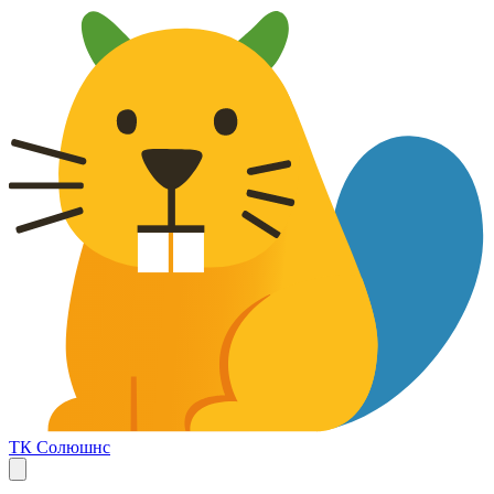
ТК Солюшнс