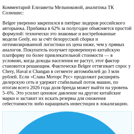
Комментарий Елизаветы Мельниковой, аналитика ТК
Солюшнс:
Belgee уверенно закрепился в пятёрке лидеров российского
авторынка. Прибавка в 62% за полугодие объясняется простой
формулой: технически это знакомые и востребованные
модели Geely, но за счёт белорусской сборки и
оптимизированной логистики их цена ниже, чем у прямых
аналогов. Покупатель получает проверенную китайскую
платформу по более привлекательной стоимости — в
условиях, когда доходы населения не растут, этот фактор
становится решающим. Фактически Belgee оттягивает спрос у
Chery, Haval и Changan в сегменте автомобилей до 3 млн
рублей. Если «Слава Моторс Рус» продолжит расширять
дилерскую сеть и удержит стабильный поток машин, по
итогам всего 2026 года доля бренда может выйти на уровень
5–6%. Это усилит ценовое давление на другие китайские
марки и заставит их искать резервы для снижения
себестоимости либо наращивать инвестиции в локализацию.