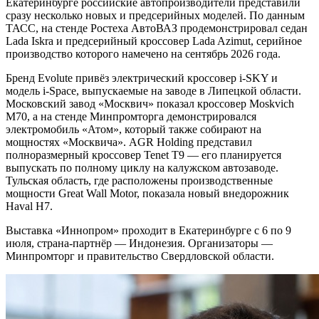
Екатеринбурге российские автопроизводители представили
сразу несколько новых и предсерийных моделей. По данным
ТАСС, на стенде Ростеха АвтоВАЗ продемонстрировал седан
Lada Iskra и предсерийный кроссовер Lada Azimut, серийное
производство которого намечено на сентябрь 2026 года.
Бренд Evolute привёз электрический кроссовер i-SKY и
модель i-Space, выпускаемые на заводе в Липецкой области.
Московский завод «Москвич» показал кроссовер Moskvich
M70, а на стенде Минпромторга демонстрировался
электромобиль «Атом», который также собирают на
мощностях «Москвича». AGR Holding представил
полноразмерный кроссовер Tenet T9 — его планируется
выпускать по полному циклу на калужском автозаводе.
Тульская область, где расположены производственные
мощности Great Wall Motor, показала новый внедорожник
Haval H7.
Выставка «Иннопром» проходит в Екатеринбурге с 6 по 9
июля, страна-партнёр — Индонезия. Организаторы —
Минпромторг и правительство Свердловской области.