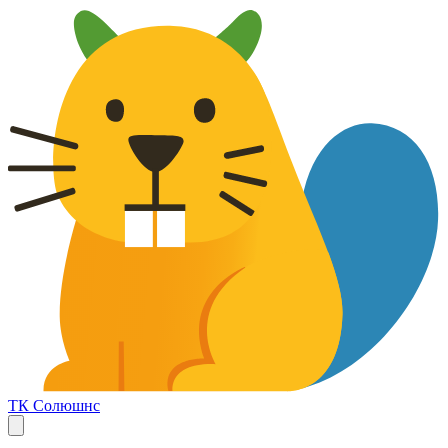
ТК Солюшнс