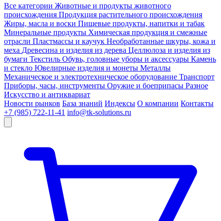
Все категории
Животные и продукты животного
происхождения
Продукция растительного происхождения
Жиры, масла и воски
Пищевые продукты, напитки и табак
Минеральные продукты
Химическая продукция и смежные
отрасли
Пластмассы и каучук
Необработанные шкуры, кожа и
меха
Древесина и изделия из дерева
Целлюлоза и изделия из
бумаги
Текстиль
Обувь, головные уборы и аксессуары
Камень
и стекло
Ювелирные изделия и монеты
Металлы
Механическое и электротехническое оборудование
Транспорт
Приборы, часы, инструменты
Оружие и боеприпасы
Разное
Искусство и антиквариат
Новости рынков
База знаний
Индексы
О компании
Контакты
+7 (985) 722-11-41
info@tk-solutions.ru