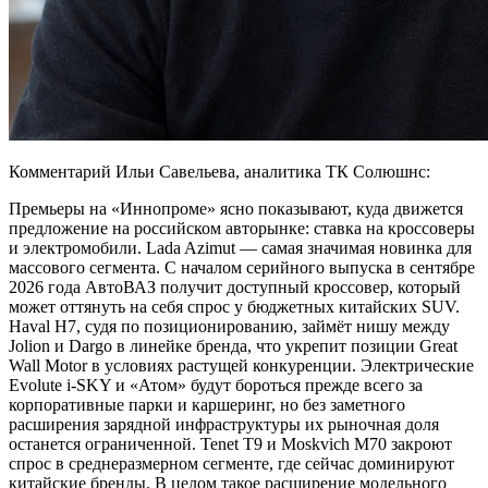
Комментарий Ильи Савельева, аналитика ТК Солюшнс:
Премьеры на «Иннопроме» ясно показывают, куда движется
предложение на российском авторынке: ставка на кроссоверы
и электромобили. Lada Azimut — самая значимая новинка для
массового сегмента. С началом серийного выпуска в сентябре
2026 года АвтоВАЗ получит доступный кроссовер, который
может оттянуть на себя спрос у бюджетных китайских SUV.
Haval H7, судя по позиционированию, займёт нишу между
Jolion и Dargo в линейке бренда, что укрепит позиции Great
Wall Motor в условиях растущей конкуренции. Электрические
Evolute i-SKY и «Атом» будут бороться прежде всего за
корпоративные парки и каршеринг, но без заметного
расширения зарядной инфраструктуры их рыночная доля
останется ограниченной. Tenet T9 и Moskvich M70 закроют
спрос в среднеразмерном сегменте, где сейчас доминируют
китайские бренды. В целом такое расширение модельного