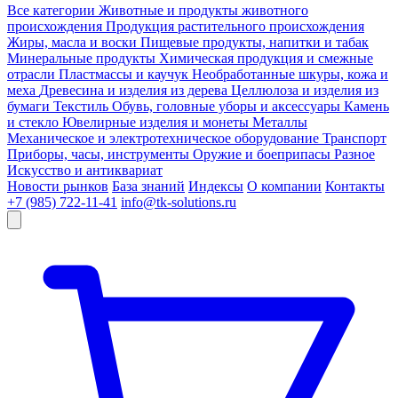
Все категории
Животные и продукты животного
происхождения
Продукция растительного происхождения
Жиры, масла и воски
Пищевые продукты, напитки и табак
Минеральные продукты
Химическая продукция и смежные
отрасли
Пластмассы и каучук
Необработанные шкуры, кожа и
меха
Древесина и изделия из дерева
Целлюлоза и изделия из
бумаги
Текстиль
Обувь, головные уборы и аксессуары
Камень
и стекло
Ювелирные изделия и монеты
Металлы
Механическое и электротехническое оборудование
Транспорт
Приборы, часы, инструменты
Оружие и боеприпасы
Разное
Искусство и антиквариат
Новости рынков
База знаний
Индексы
О компании
Контакты
+7 (985) 722-11-41
info@tk-solutions.ru