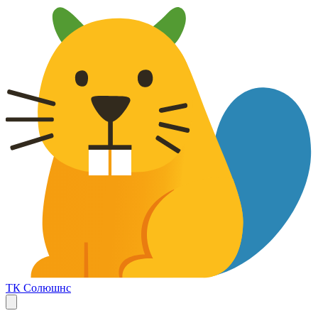
ТК Солюшнс