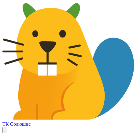
ТК Солюшнс