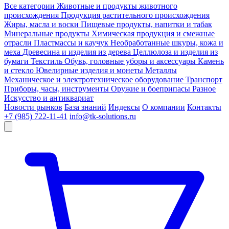
Все категории
Животные и продукты животного
происхождения
Продукция растительного происхождения
Жиры, масла и воски
Пищевые продукты, напитки и табак
Минеральные продукты
Химическая продукция и смежные
отрасли
Пластмассы и каучук
Необработанные шкуры, кожа и
меха
Древесина и изделия из дерева
Целлюлоза и изделия из
бумаги
Текстиль
Обувь, головные уборы и аксессуары
Камень
и стекло
Ювелирные изделия и монеты
Металлы
Механическое и электротехническое оборудование
Транспорт
Приборы, часы, инструменты
Оружие и боеприпасы
Разное
Искусство и антиквариат
Новости рынков
База знаний
Индексы
О компании
Контакты
+7 (985) 722-11-41
info@tk-solutions.ru