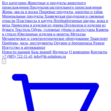
Все категории
Животные и продукты животного
происхождения
Продукция растительного происхождения
Жиры, масла и воски
Пищевые продукты, напитки и табак
Минеральные продукты
Химическая продукция и смежные
отрасли
Пластмассы и каучук
Необработанные шкуры, кожа и
меха
Древесина и изделия из дерева
Целлюлоза и изделия из
бумаги
Текстиль
Обувь, головные уборы и аксессуары
Камень
и стекло
Ювелирные изделия и монеты
Металлы
Механическое и электротехническое оборудование
Транспорт
Приборы, часы, инструменты
Оружие и боеприпасы
Разное
Искусство и антиквариат
Новости рынков
База знаний
Индексы
О компании
Контакты
+7 (985) 722-11-41
info@tk-solutions.ru