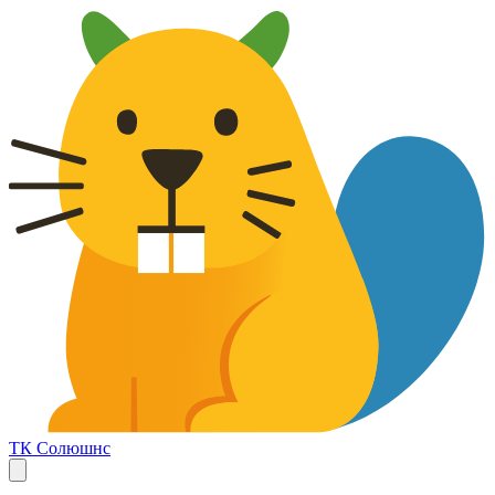
ТК Солюшнс