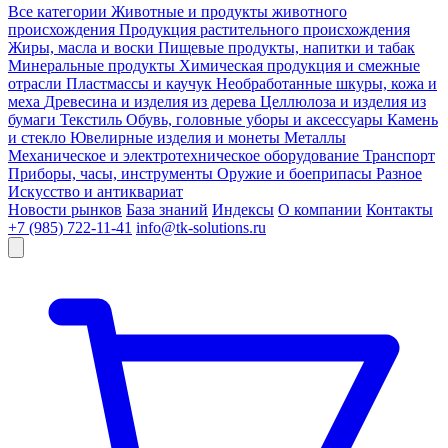
Все категории
Животные и продукты животного
происхождения
Продукция растительного происхождения
Жиры, масла и воски
Пищевые продукты, напитки и табак
Минеральные продукты
Химическая продукция и смежные
отрасли
Пластмассы и каучук
Необработанные шкуры, кожа и
меха
Древесина и изделия из дерева
Целлюлоза и изделия из
бумаги
Текстиль
Обувь, головные уборы и аксессуары
Камень
и стекло
Ювелирные изделия и монеты
Металлы
Механическое и электротехническое оборудование
Транспорт
Приборы, часы, инструменты
Оружие и боеприпасы
Разное
Искусство и антиквариат
Новости рынков
База знаний
Индексы
О компании
Контакты
+7 (985) 722-11-41
info@tk-solutions.ru