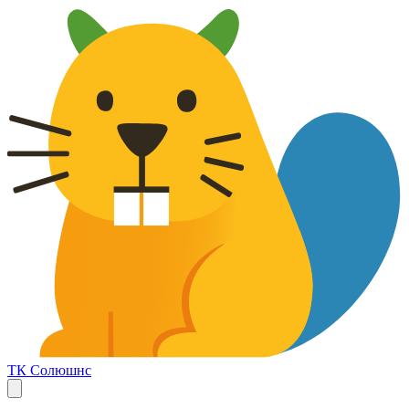
ТК Солюшнс