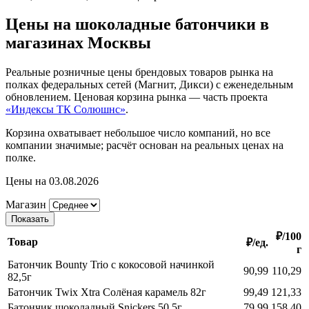
Цены на шоколадные батончики в
магазинах Москвы
Реальные розничные цены брендовых товаров рынка на
полках федеральных сетей (Магнит, Дикси) с еженедельным
обновлением. Ценовая корзина рынка — часть проекта
«Индексы ТК Солюшнс»
.
Корзина охватывает небольшое число компаний, но все
компании значимые; расчёт основан на реальных ценах на
полке.
Цены на 03.08.2026
Магазин
Показать
₽/100
Товар
₽/ед.
г
Батончик Bounty Trio с кокосовой начинкой
90,99
110,29
82,5г
Батончик Twix Xtra Солёная карамель 82г
99,49
121,33
Батончик шоколадный Snickers 50,5г
79,99
158,40