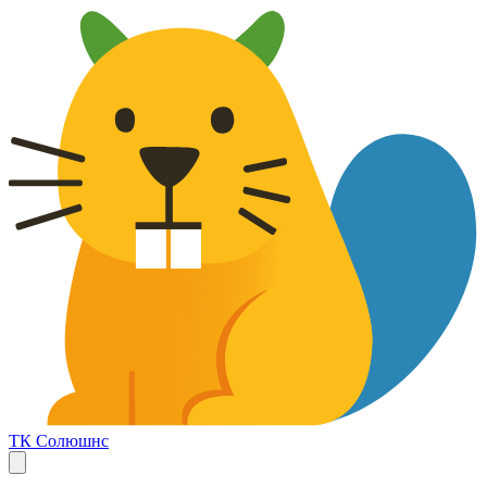
ТК Солюшнс