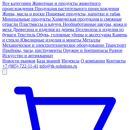
Все категории
Животные и продукты животного
происхождения
Продукция растительного происхождения
Жиры, масла и воски
Пищевые продукты, напитки и табак
Минеральные продукты
Химическая продукция и смежные
отрасли
Пластмассы и каучук
Необработанные шкуры, кожа и
меха
Древесина и изделия из дерева
Целлюлоза и изделия из
бумаги
Текстиль
Обувь, головные уборы и аксессуары
Камень
и стекло
Ювелирные изделия и монеты
Металлы
Механическое и электротехническое оборудование
Транспорт
Приборы, часы, инструменты
Оружие и боеприпасы
Разное
Искусство и антиквариат
Новости рынков
База знаний
Индексы
О компании
Контакты
+7 (985) 722-11-41
info@tk-solutions.ru