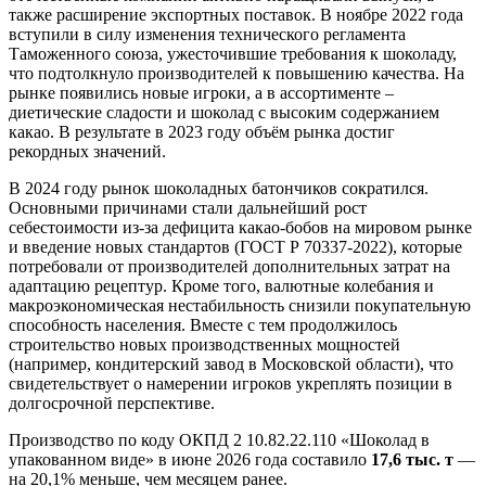
также расширение экспортных поставок. В ноябре 2022 года
вступили в силу изменения технического регламента
Таможенного союза, ужесточившие требования к шоколаду,
что подтолкнуло производителей к повышению качества. На
рынке появились новые игроки, а в ассортименте –
диетические сладости и шоколад с высоким содержанием
какао. В результате в 2023 году объём рынка достиг
рекордных значений.
В 2024 году рынок шоколадных батончиков сократился.
Основными причинами стали дальнейший рост
себестоимости из-за дефицита какао-бобов на мировом рынке
и введение новых стандартов (ГОСТ Р 70337‑2022), которые
потребовали от производителей дополнительных затрат на
адаптацию рецептур. Кроме того, валютные колебания и
макроэкономическая нестабильность снизили покупательную
способность населения. Вместе с тем продолжилось
строительство новых производственных мощностей
(например, кондитерский завод в Московской области), что
свидетельствует о намерении игроков укреплять позиции в
долгосрочной перспективе.
Производство по коду ОКПД 2 10.82.22.110 «Шоколад в
упакованном виде» в июне 2026 года составило
17,6 тыс. т
—
на 20,1% меньше, чем месяцем ранее.