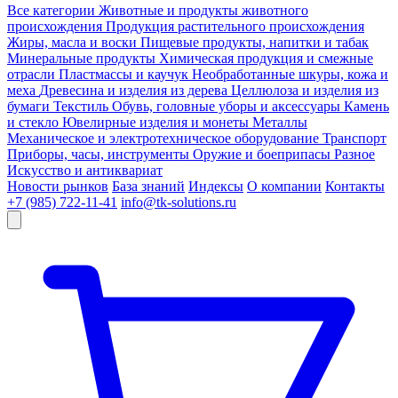
Все категории
Животные и продукты животного
происхождения
Продукция растительного происхождения
Жиры, масла и воски
Пищевые продукты, напитки и табак
Минеральные продукты
Химическая продукция и смежные
отрасли
Пластмассы и каучук
Необработанные шкуры, кожа и
меха
Древесина и изделия из дерева
Целлюлоза и изделия из
бумаги
Текстиль
Обувь, головные уборы и аксессуары
Камень
и стекло
Ювелирные изделия и монеты
Металлы
Механическое и электротехническое оборудование
Транспорт
Приборы, часы, инструменты
Оружие и боеприпасы
Разное
Искусство и антиквариат
Новости рынков
База знаний
Индексы
О компании
Контакты
+7 (985) 722-11-41
info@tk-solutions.ru