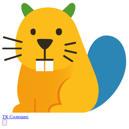
ТК Солюшнс