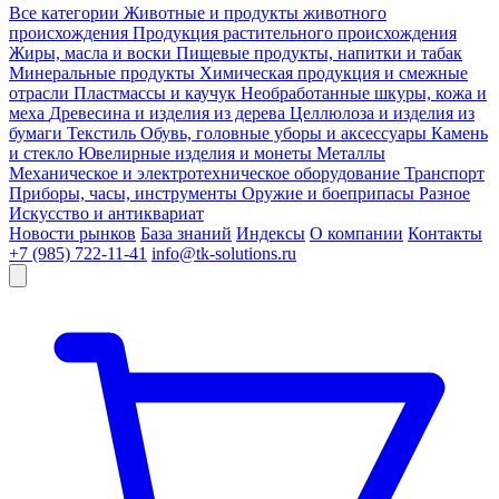
Все категории
Животные и продукты животного
происхождения
Продукция растительного происхождения
Жиры, масла и воски
Пищевые продукты, напитки и табак
Минеральные продукты
Химическая продукция и смежные
отрасли
Пластмассы и каучук
Необработанные шкуры, кожа и
меха
Древесина и изделия из дерева
Целлюлоза и изделия из
бумаги
Текстиль
Обувь, головные уборы и аксессуары
Камень
и стекло
Ювелирные изделия и монеты
Металлы
Механическое и электротехническое оборудование
Транспорт
Приборы, часы, инструменты
Оружие и боеприпасы
Разное
Искусство и антиквариат
Новости рынков
База знаний
Индексы
О компании
Контакты
+7 (985) 722-11-41
info@tk-solutions.ru