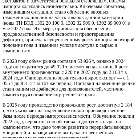
экстрактов и загустителей оставался стабильным, объёмы
импорта колебались незначительно. Ключевым событием,
изменившим ситуацию, стало обнуление ввозных
таможенных пошлин на часть товаров данной категории
(коды ТН ВЭД 1302 20 100 0, 1302 32 900 0, 1302 39 000 0) в
мае 2022 года. Эта мера, принятая для обеспечения
продовольственной безопасности и предотвращения
дефицита, привела к существенному росту импорта во второй
половине года и изменила условия доступа к сырью и
компонентам.
В 2023 году объём рынка составил 53 926 т, однако в 2024
году он сократился до 49 920 т, несмотря на активный рост
внутреннего производства: с 220 т в 2023 году до 2 168 т в
2024 году. Одновременно значительно вырос экспорт — с 1
055 т до 8 314 т за тот же период. Поставки на внешние рынки
стали одним из драйверов для производителей, частично
компенсируя снижение внутреннего спроса.
В 2025 году производство продолжило рост, достигнув 2 184
т, что указывает на закрепление новой производственной
базы после периода импортозависимости. Обнуление пошлин
2022 года, вероятно, способствовало доступу к сырью и
компонентам, что дало толчок развитию перерабатывающих
мощностей и наращиванию выпуска отечественных