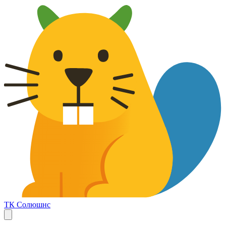
ТК Солюшнс