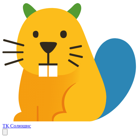
ТК Солюшнс