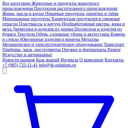
Все категории
Животные и продукты животного
происхождения
Продукция растительного происхождения
Жиры, масла и воски
Пищевые продукты, напитки и табак
Минеральные продукты
Химическая продукция и смежные
отрасли
Пластмассы и каучук
Необработанные шкуры, кожа и
меха
Древесина и изделия из дерева
Целлюлоза и изделия из
бумаги
Текстиль
Обувь, головные уборы и аксессуары
Камень
и стекло
Ювелирные изделия и монеты
Металлы
Механическое и электротехническое оборудование
Транспорт
Приборы, часы, инструменты
Оружие и боеприпасы
Разное
Искусство и антиквариат
Новости рынков
База знаний
Индексы
О компании
Контакты
+7 (985) 722-11-41
info@tk-solutions.ru