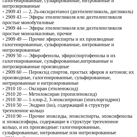
галогенированные, сульфированные, нитрованные и
нитрозированные
◦ 2909 41 —
2, 2ъ-оксидиэтанол (диэтиленгликоль, дигликоль)
◦ 2909 43 —
Эфиры этиленгликоля или диэтиленгликоля
простые монобутиловые
◦ 2909 44 —
Эфиры этиленгликоля или диэтиленгликоля
простые моноалкиловые, прочие
◦ 2909 49 —
Прочие эфироспирты и их производные
галогенированные, сульфированные, нитрованные и
нитрозированные
◦ 2909 50 —
Эфирофенолы, эфироспиртофенолы и их
галогенированные, сульфированные,нитрованные и
нитрозированные производные
◦ 2909 60 —
Пероксид спиртов, простых эфиров и кетонов; их
производные, галогенированные, сульфированные,
нитрированные и нитрозированные
◦ 2910 10 —
Оксиран (этиленоксид)
◦ 2910 20 —
Метилоксиран (пропиленоксид)
◦ 2910 30 —
1-хлор-2, 3-эпоксипропан (эпихлоргидрин)
◦ 2910 50 —
Эндрин (iso), содержащий в структуре
трехчленное кольцо
◦ 2910 90 —
Прочие эпоксиды, эпоксиспирты, эпоксифенолы
и эпокксиэфиры, содержащие в структуре трехчленное
кольцо, и их производные: галогенированные,
сульфированные, нитрованные или нитрозированные