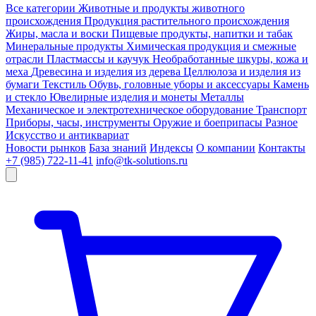
Все категории
Животные и продукты животного
происхождения
Продукция растительного происхождения
Жиры, масла и воски
Пищевые продукты, напитки и табак
Минеральные продукты
Химическая продукция и смежные
отрасли
Пластмассы и каучук
Необработанные шкуры, кожа и
меха
Древесина и изделия из дерева
Целлюлоза и изделия из
бумаги
Текстиль
Обувь, головные уборы и аксессуары
Камень
и стекло
Ювелирные изделия и монеты
Металлы
Механическое и электротехническое оборудование
Транспорт
Приборы, часы, инструменты
Оружие и боеприпасы
Разное
Искусство и антиквариат
Новости рынков
База знаний
Индексы
О компании
Контакты
+7 (985) 722-11-41
info@tk-solutions.ru