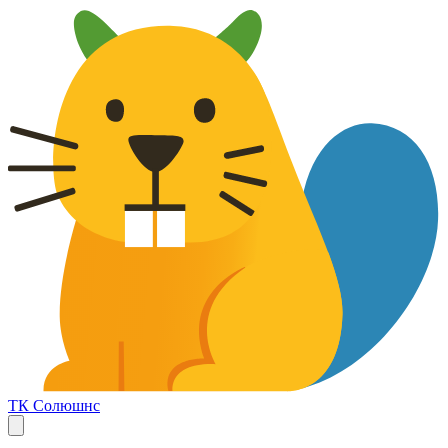
ТК Солюшнс