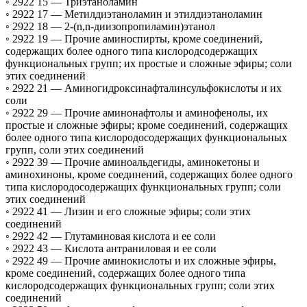
◦ 2922 15 —
Триэтаноламин
◦ 2922 17 —
Метилдиэтаноламин и этилдиэтаноламин
◦ 2922 18 —
2-(n,n-диизопропиламин)этанол
◦ 2922 19 —
Прочие аминоспирты, кроме соединений,
содержащих более одного типа кислородсодержащих
функциональных групп; их простые и сложные эфиры; соли
этих соединений
◦ 2922 21 —
Аминогидроксинафталинсульфокислоты и их
соли
◦ 2922 29 —
Прочие аминонафтолы и аминофенолы, их
простые и сложные эфиры; кроме соединений, содержащих
более одного типа кислородосодержащих функциональных
групп, соли этих соединений
◦ 2922 39 —
Прочие аминоальдегиды, аминокетоны и
аминохиноны, кроме соединений, содержащих более одного
типа кислородосодержащих функциональных групп; соли
этих соединений
◦ 2922 41 —
Лизин и его сложные эфиры; соли этих
соединений
◦ 2922 42 —
Глутаминовая кислота и ее соли
◦ 2922 43 —
Кислота антраниловая и ее соли
◦ 2922 49 —
Прочие аминокислоты и их сложные эфиры,
кроме соединений, содержащих более одного типа
кислородсодержащих функциональных групп; соли этих
соединений