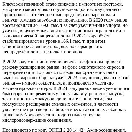
Ключевой причиной стало снижение импортных поставок,
которое во многом было обусловлено ростом внутреннего
производства: отечественные предприятия наращивали
выпуск, замещая зарубежную продукцию. В 2020 году рынок
восстановился до 169,0 тыс. т за счёт увеличения импорта, но
уже под влиянием начавшихся санкционных ограничений и
геополитической напряжённости. В 2021 году объём
стабилизировался на уровне 166,1 тыс. т, при этом
санкционное давление продолжало формировать
неопределённость в цепочках поставок.
В 2022 году санкции и геополитические факторы привели к
резкому расширению рынка: на фоне ажиотажного спроса и
переориентации торговых потоков импортные поставки
заметно выросли. Однако уже в 2023 году последовало сжатие
рынка — импорт сократился, а производство частично
компенсировало потери. В 2024 году рынок вновь увеличился
благодаря одновременному росту как внутреннего выпуска,
так и импортных закупок; дополнительным стимулом
послужило расширение смежных сегментов, в частности
увеличение производства биологически активных добавок к
пище на 6%, что косвенно подстегнуло спрос на
кислородсодержащие соединения.
Производство по коду ОКПД 2 20.14.42 «Аминосоединения,