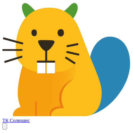
ТК Солюшнс