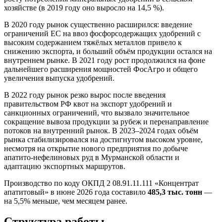
хозяйстве (в 2019 году оно выросло на 14,5 %).
В 2020 году рынок существенно расширился: введение
ограничений ЕС на ввоз фосфорсодержащих удобрений с
высоким содержанием тяжёлых металлов привело к
снижению экспорта, и больший объём продукции остался на
внутреннем рынке. В 2021 году рост продолжился на фоне
дальнейшего расширения мощностей ФосАгро и общего
увеличения выпуска удобрений.
В 2022 году рынок резко вырос после введения
правительством РФ квот на экспорт удобрений и
санкционных ограничений, что вызвало значительное
сокращение вывоза продукции за рубеж и перенаправление
потоков на внутренний рынок. В 2023–2024 годах объём
рынка стабилизировался на достигнутом высоком уровне,
несмотря на открытие нового предприятия по добыче
апатито-нефелиновых руд в Мурманской области и
адаптацию экспортных маршрутов.
Производство по коду ОКПД 2 08.91.11.111 «Концентрат
апатитовый» в июне 2026 года составило
485,3 тыс. тонн
—
на 5,5% меньше, чем месяцем ранее.
Структура работы