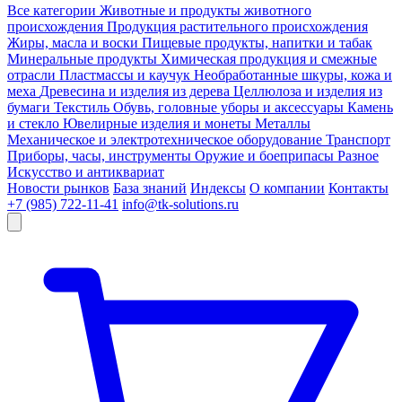
Все категории
Животные и продукты животного
происхождения
Продукция растительного происхождения
Жиры, масла и воски
Пищевые продукты, напитки и табак
Минеральные продукты
Химическая продукция и смежные
отрасли
Пластмассы и каучук
Необработанные шкуры, кожа и
меха
Древесина и изделия из дерева
Целлюлоза и изделия из
бумаги
Текстиль
Обувь, головные уборы и аксессуары
Камень
и стекло
Ювелирные изделия и монеты
Металлы
Механическое и электротехническое оборудование
Транспорт
Приборы, часы, инструменты
Оружие и боеприпасы
Разное
Искусство и антиквариат
Новости рынков
База знаний
Индексы
О компании
Контакты
+7 (985) 722-11-41
info@tk-solutions.ru